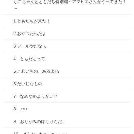
ちこちゃんとともだち特別編～アマビエさんがやってきた！
て、申し訳ありません。
～
もしも、本にご興味のある方、お買い上げは
BOOTHのこちらから
1 ともだちが来た！
できます。
2 おやつたべたよ
kindle電子書籍版は、
こちら
から購入できます。
3 プールやだなぁ
もうすぐお正月、あったかいこたつに入って、
ほのぼのマンガ・ちこちゃんとともだちを
4 ともだちって
の～んびり読むというのは、どうでしょう？
2巻の内容も、ちょうど今の寒い時期を、ゲーリーちゃんたち過ご
5 こわいもの、あるよね
してます。
ぜひぜひ、よろしくお願いします！！！
6 だいじなもの
7 なめなめようかい!?
Follow me!
8 ♪♫♪
9 おりがみのぼうけんだ！