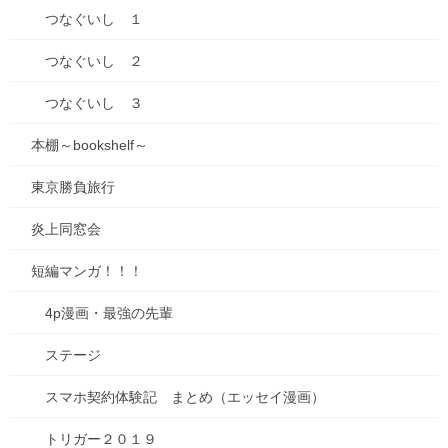
ー！
つなぐいし １
kindleでも、電子書籍発売しました！
つなぐいし ２
つなぐいし ３
本棚～bookshelf～
東京勝負旅行
炎上同窓会
短編マンガ！！！
4p漫画・最強の先輩
ステージ
スマホ契約体験記 まとめ（エッセイ漫画）
トリガー２０１９