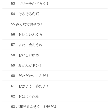
キビダンプロジェクト、開始！
53 ツリーをかざろう！
2025年9月16日
54 そろそろ冬眠
55 みんなでおやつ！
【種落とし村】最終話、各電子書籍にて配信開始&シ
ーモアにて電子単行本２巻配信開始！
56 おいしいふくろ
2025年9月13日
57 また、会おうね
【悲惨】iphone壊れた
58 おいしいゆめ
2025年8月31日
59 みかんがドン！
ちこちゃんとともだち 74 アップしました！
60 だだだだいこんだ！
2025年7月18日
61 おはよう 春だよ！
62 おはよう忍者
コミックシーモアにて「種落とし村」最終話配信で
す！
63 お花見えんそく 野球だよ！