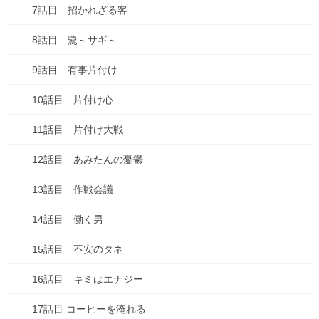
7話目 招かれざる客
本
8話目 鷺～サギ～
漫画
9話目 有事片付け
買い物
10話目 片付け心
車
11話目 片付け大戦
食べ物
12話目 あみたんの憂鬱
失敗談
13話目 作戦会議
アーカイブ
14話目 働く男
2026年7月
15話目 不安のタネ
2026年6月
16話目 キミはエナジー
2026年1月
17話目 コーヒーを淹れる