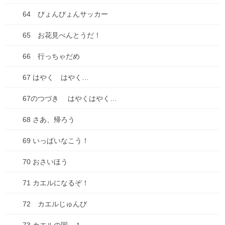
2025年7月13日
64 びょんびょんサッカー
古墳珈琲に新ブレンド登場！「キビダンブレンド」
65 お花見べんとうだ！
2025年7月1日
66 行っちゃだめ
67 はやく はやく…
カテゴリー
67のつづき はやくはやく…
ブログ
68 さあ、帰ろう
ADHD
69 いっぱいなこう！
物忘れ
70 おさいほう
遅刻
71 カエルになるぞ！
お出かけ
72 カエルじゅんび
お知らせ