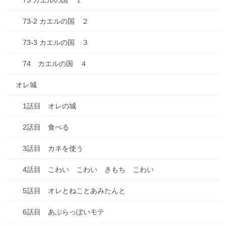
73 カエルの国 １
どうでもいい話
73-2 カエルの国 ２
ダイエット
73-3 カエルの国 ３
仕事
74 カエルの国 ４
健康
オレ城
失敗談
1話目 オレの城
好きな・・・
2話目 食べる
子育て・子ども
3話目 カネを使う
家事
4話目 こわい こわい きもち こわい
思考
5話目 オレとねことあみたんと
料理
6話目 あぶらっぽいモテ
未分類