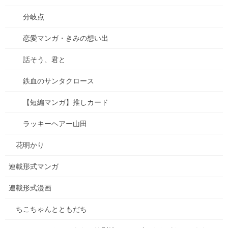
分岐点
恋愛マンガ・きみの想い出
話そう、君と
鉄血のサンタクロース
【短編マンガ】推しカード
小学生の女の子ちこちゃんと、かえるのゲーリーちゃんは、とっても仲良しです。今
日も元気いっぱいあそびます。でもでも、そろそろゲーリーちゃんの冬眠の準備がや
ラッキーヘアー山田
ってきます・・・。
子どもの世界を描いた、ほのぼの日常癒し系マンガ・第2巻です。
フルカラー（透明水彩で着色）・全13話・42ページ。
花明かり
kindle電子書籍は280円です！
連載形式マンガ
本は、注文したら1冊から製造・販売の、pixivFactoryのオンデマ
連載形式漫画
ンド印刷なので、、、
ちこちゃんとともだち
値段は高めです。まさかの1620円です。
本当に申し訳なく思うのですが、フルカラーなので、高い、本当に高く