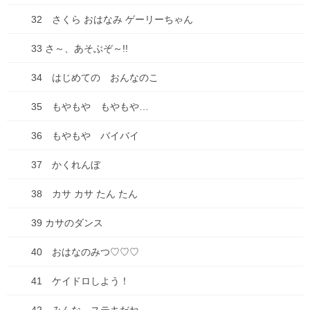
32 さくら おはなみ ゲーリーちゃん
33 さ～、あそぶぞ～!!
次回のコメントで使用するためブラウザーに自分の名前、メール
アドレス、サイトを保存する。
34 はじめての おんなのこ
35 もやもや もやもや…
36 もやもや バイバイ
どうでもいい話
37 かくれんぼ
前の記事
食洗機は心の友なんだ、だれが
38 カサ カサ たん たん
何と言おうと勧めまくるぞ
2019年12月9日
39 カサのダンス
お知らせ
40 おはなのみつ♡♡♡
次の記事
イラスト描いてるよ！仕事募集
41 ケイドロしよう！
中！
2019年12月11日