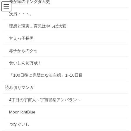
我が家のキングダム史
コ
ナ
ン
ビ
次男・・・。
テ
ゲ
ン
ー
お知らせ
理想と現実…育児はやっぱ大変
ツ
シ
へ
ョ
甘えっ子長男
ス
ン
HOME
ブログ
お知らせ
キ
に
新しい本ができました！「ちこちゃんとともだち ２」
赤子からのクセ
ッ
移
プ
動
食いしん坊万歳！
2019年12月9日
/ 最終更新日時 :
2019年12月9日
mie
お知らせ
「100日後に完璧になる主婦」1~10日目
新しい本ができました！「ちこち
読み切りマンガ
ゃんとともだち ２」
4丁目の宇宙人～宇宙警察アンバラン～
お知らせです～！
MoonlightBlue
ちこちゃんとともだち2冊目の本
を作りました
つなぐいし