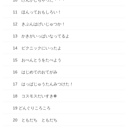
10 けんかしちゃった・・・
0
共有:
11 ほんっておもしろい！
12 きぶんはげいじゅつか！
13 かきがいっぱいなってるよ
14 ピクニックにいったよ
Facebook
X
Bluesky
Hatena
LINE
Threads
15 おべんとうをたべよう
Copy
16 はじめてのおてがみ
お知らせ
、
ブログ
17 はっぱじゅうたんみつけた！
カテゴリー
18 コスモスだいすき❁
コメントを残す
19 どんぐりころころ
20 ともだち ともだち
メールアドレスが公開されることはありません。
※
が付いている
欄は必須項目です