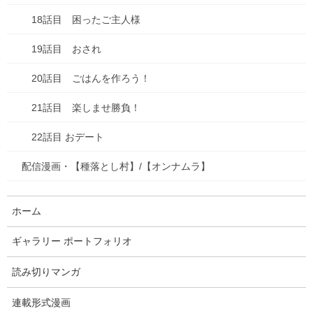
2025年10月
18話目 困ったご主人様
2025年9月
19話目 おされ
2025年8月
20話目 ごはんを作ろう！
2025年7月
21話目 楽しませ勝負！
2025年6月
22話目 おデート
2025年5月
配信漫画・【種落とし村】/【オンナムラ】
2025年4月
ホーム
2025年3月
ギャラリー ポートフォリオ
2025年2月
読み切りマンガ
2025年1月
2024年12月
連載形式漫画