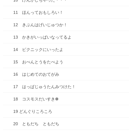
10 けんかしちゃった・・・
ぞ！テイストは、マイルドな口当たり、ほんのりフルーティーな
香り、多くの人に合うテイストに仕上げています […]
11 ほんっておもしろい！
0
12 きぶんはげいじゅつか！
2025年6月29日
13 かきがいっぱいなってるよ
お知らせ
14 ピクニックにいったよ
種落とし村7巻、シーモアで先行配信開始で
す！
15 おべんとうをたべよう
コミックシーモアにて、種落とし村 ７巻、先行配信開始しまし
16 はじめてのおてがみ
た～！！！ 千緒ちゃん最大のピンチ！どうする！？佑太？そして
佑太は、驚くべき秘密を見てしまう─── ドキドキハラハラの７
17 はっぱじゅうたんみつけた！
巻、ご興味がありましたらよろしくお願いしま […]
18 コスモスだいすき❁
0
19 どんぐりころころ
2025年5月24日
20 ともだち ともだち
お知らせ