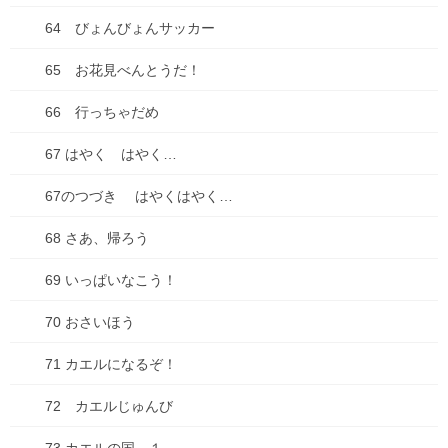
64 びょんびょんサッカー
カテゴリー
65 お花見べんとうだ！
ブログ
66 行っちゃだめ
ADHD
67 はやく はやく…
物忘れ
67のつづき はやくはやく…
遅刻
68 さあ、帰ろう
お出かけ
69 いっぱいなこう！
お知らせ
70 おさいほう
どうでもいい話
71 カエルになるぞ！
ダイエット
72 カエルじゅんび
仕事