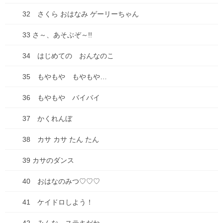
0
32 さくら おはなみ ゲーリーちゃん
33 さ～、あそぶぞ～!!
2025年4月12日
お知らせ
34 はじめての おんなのこ
種落とし村 ５巻配信開始&電子単
35 もやもや もやもや…
行本版１巻、発売開始です！
36 もやもや バイバイ
桜の花がそろそろ散る季節、いかがおすごしでしょうか。鼻水が
出ますよね～、この時期((+_+))ﾂﾗｲ さて、コミックシーモアに
37 かくれんぼ
て、種落とし村５話、本日配信です！ そして、電子単行本版１
巻、配信しました！どうぞよろしくお願 […]
38 カサ カサ たん たん
0
39 カサのダンス
40 おはなのみつ♡♡♡
投
固
固
固
1
2
…
6
»
稿
定
定
定
41 ケイドロしよう！
ペ
ペ
ペ
の
最近の投稿