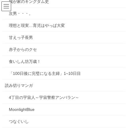
我が家のキングダム史
コ
ナ
ン
ビ
次男・・・。
テ
ゲ
ン
ー
お知らせ
理想と現実…育児はやっぱ大変
ツ
シ
へ
ョ
甘えっ子長男
ス
ン
HOME
ブログ
お知らせ
キ
に
赤子からのクセ
ッ
移
プ
動
食いしん坊万歳！
2025年10月1日
お知らせ
「100日後に完璧になる主婦」1~10日目
【感謝とお知らせ】キビダンプロ
読み切りマンガ
ジェクト！
前回告知した、吉備路の新名物「キビダン」を誕生させようとい
4丁目の宇宙人～宇宙警察アンバラン～
うプロジェクトのクラウドファンディングが、皆さまの温かいご
支援のおかげで、目標金額を無事達成することができました！心
MoonlightBlue
より感謝申し上げます。 たくさんの応援、本当に […]
つなぐいし
0