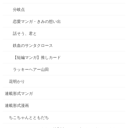
お知らせです～！ 各電子書籍サイトにて、【種落とし村・最終
話】が本日配信開始です！ 千緒、大ピンチ！佑太は助けることが
分岐点
出来るのか？ ぜひ、のぞいてみて下さい！よろしくお願いします
(^-^)クリックしたら、各電子書籍ページ […]
恋愛マンガ・きみの想い出
0
話そう、君と
鉄血のサンタクロース
2025年7月18日
お知らせ
【短編マンガ】推しカード
ちこちゃんとともだち 74 アッ
ラッキーヘアー山田
プしました！
花明かり
1年以上、更新が遅れましたが・・・ カエルの国の続きを描きまし
た！ カエルの国に遊びに行ったちこちゃんたち。たっくさんお店
連載形式マンガ
とかが出ています。 その中で面白そうなお店を見つけました。 ち
こちゃんとともだち74は、こちらから […]
連載形式漫画
0
ちこちゃんとともだち