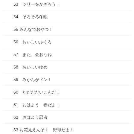
ーモアにて電子単行本２巻配信開始！
53 ツリーをかざろう！
2025年9月13日
54 そろそろ冬眠
【悲惨】iphone壊れた
55 みんなでおやつ！
2025年8月31日
56 おいしいふくろ
57 また、会おうね
ちこちゃんとともだち 74 アップしました！
2025年7月18日
58 おいしいゆめ
59 みかんがドン！
コミックシーモアにて「種落とし村」最終話配信で
60 だだだだいこんだ！
す！
2025年7月13日
61 おはよう 春だよ！
古墳珈琲に新ブレンド登場！「キビダンブレンド」
62 おはよう忍者
2025年7月1日
63 お花見えんそく 野球だよ！