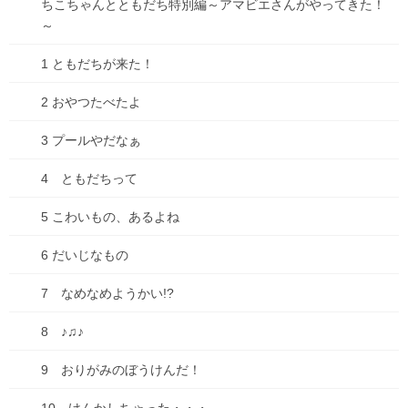
ちこちゃんとともだち特別編～アマビエさんがやってきた！
2025年7月13日
～
お知らせ
コミックシーモアにて「種落とし
1 ともだちが来た！
村」最終話配信です！
2 おやつたべたよ
いよいよ最終話となりました、「種落とし村」、コミックシーモ
アにて先行配信です！ ピンチに陥った千緒、助けに走る佑太、佑
3 プールやだなぁ
太は千緒を救うことが出来るのか・・・？ 種落とし村を描き上げ
ることが出来た事、とてもうれしいです。2人 […]
4 ともだちって
0
5 こわいもの、あるよね
6 だいじなもの
2025年7月1日
お知らせ
7 なめなめようかい!?
古墳珈琲に新ブレンド登場！「キ
8 ♪♫♪
ビダンブレンド」
9 おりがみのぼうけんだ！
このたび、古墳珈琲シリーズに新しいブレンドが加わりました！
キビダンブレンドです！ きび団子などのスイーツと一緒にどう