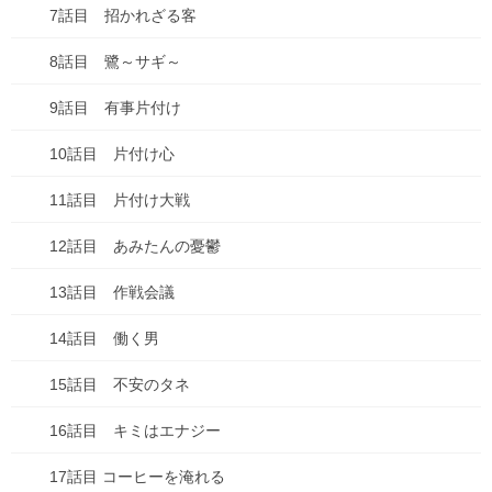
7話目 招かれざる客
車
8話目 鷺～サギ～
食べ物
9話目 有事片付け
失敗談
10話目 片付け心
アーカイブ
11話目 片付け大戦
2026年7月
12話目 あみたんの憂鬱
2026年6月
13話目 作戦会議
2026年1月
14話目 働く男
2025年10月
15話目 不安のタネ
2025年9月
16話目 キミはエナジー
2025年8月
17話目 コーヒーを淹れる