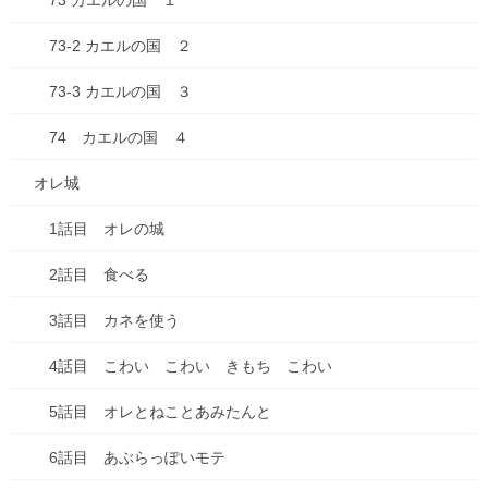
73 カエルの国 １
健康
73-2 カエルの国 ２
失敗談
73-3 カエルの国 ３
好きな・・・
74 カエルの国 ４
子育て・子ども
オレ城
家事
1話目 オレの城
思考
2話目 食べる
料理
3話目 カネを使う
未分類
4話目 こわい こわい きもち こわい
本
5話目 オレとねことあみたんと
漫画
6話目 あぶらっぽいモテ
買い物