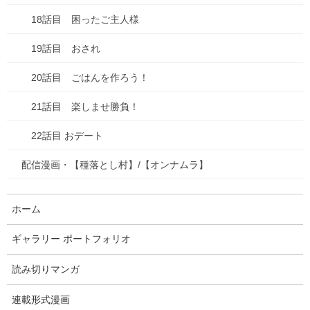
2025年7月
18話目 困ったご主人様
2025年6月
19話目 おされ
2025年5月
20話目 ごはんを作ろう！
2025年4月
21話目 楽しませ勝負！
2025年3月
22話目 おデート
2025年2月
配信漫画・【種落とし村】/【オンナムラ】
2025年1月
ホーム
2024年12月
ギャラリー ポートフォリオ
2024年10月
読み切りマンガ
2024年7月
連載形式漫画
2024年6月