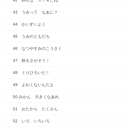
42 みんな ステキだね
ー
ー
ー
ペ
ジ
ジ
ジ
七夕ですね
43 うみって なあに？
ー
2026年7月7日
ジ
44 かいすいよく
送
山口の瓦そば
45 うみのともだち
り
2026年6月27日
46 なつやすみのこうさく
2026年来ました！
2026年1月3日
47 秋をさがそう！
【感謝とお知らせ】キビダンプロジェクト！
48 くりひろいだ！
2025年10月1日
49 よわくないんだよ
50 みかん 大きくなあれ
キビダンプロジェクト、開始！
2025年9月16日
51 おたから たくさん
52 いろ、いろいろ
【種落とし村】最終話、各電子書籍にて配信開始&シ