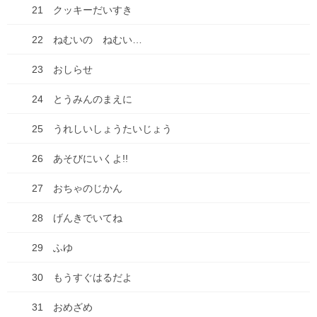
21 クッキーだいすき
種落とし村６巻、先行配信開始で
す！
22 ねむいの ねむい…
宣伝です～！ 日程調整のため、2週間早いですがコミックシーモア
23 おしらせ
にて、種落とし村６巻、本日先行配信です！
https://www.cmoa.jp/title/313492/vol/6/ 佑太、相変わらず頑張って
24 とうみんのまえに
います！今回 […]
0
25 うれしいしょうたいじょう
26 あそびにいくよ!!
2025年5月11日
27 おちゃのじかん
お知らせ
種落とし村５話、シーモアで先行
28 げんきでいてね
配信です！
29 ふゆ
お知らせです！種落とし村の5話がシーモアで先行配信始まりまし
た。今回はお食事回！よかったらぜひチェックしてみて下さい
30 もうすぐはるだよ
ね。 こちら、クリックしたらシーモアのサイトへとびます。
https://www.cmoa.jp/titl […]
31 おめざめ