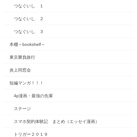
つなぐいし １
2025年9月16日
つなぐいし ２
お知らせ
つなぐいし ３
キビダンプロジェクト、開始！
イラストを描かせていただいているアップデート吉備路から、ク
本棚～bookshelf～
ラウドファンディング、 吉備路の新名物「キビダン」を誕生させ
ようというプロジェクトを発信しました！ 「キビダン」 は、岡山
東京勝負旅行
名物「きびだんご」を、鬼伝説と地域ブラン […]
炎上同窓会
0
短編マンガ！！！
2025年9月13日
4p漫画・最強の先輩
お知らせ
ステージ
【種落とし村】最終話、各電子書
籍にて配信開始&シーモアにて電子
スマホ契約体験記 まとめ（エッセイ漫画）
単行本２巻配信開始！
トリガー２０１９