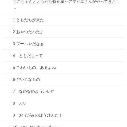
ちこちゃんとともだち特別編～アマビエさんがやってきた！
～
ちこちゃんとともだち 74 アップしました！
1 ともだちが来た！
2025年7月18日
2 おやつたべたよ
3 プールやだなぁ
コミックシーモアにて「種落とし村」最終話配信で
す！
4 ともだちって
2025年7月13日
5 こわいもの、あるよね
古墳珈琲に新ブレンド登場！「キビダンブレンド」
6 だいじなもの
2025年7月1日
7 なめなめようかい!?
8 ♪♫♪
カテゴリー
9 おりがみのぼうけんだ！
ブログ