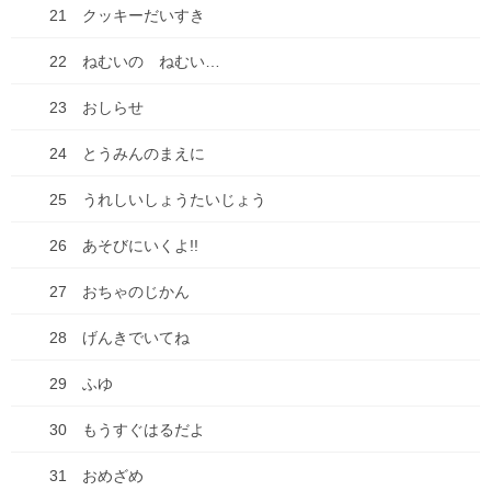
21 クッキーだいすき
子育て・子ども
22 ねむいの ねむい…
家事
23 おしらせ
思考
24 とうみんのまえに
料理
25 うれしいしょうたいじょう
未分類
26 あそびにいくよ!!
本
27 おちゃのじかん
漫画
28 げんきでいてね
買い物
29 ふゆ
車
30 もうすぐはるだよ
食べ物
31 おめざめ