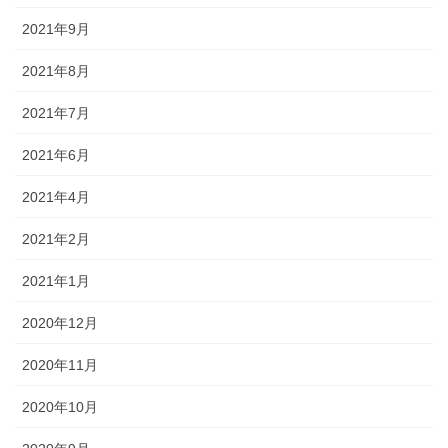
73 カエルの国 １
2021年9月
73-2 カエルの国 ２
2021年8月
73-3 カエルの国 ３
2021年7月
74 カエルの国 ４
2021年6月
オレ城
2021年4月
1話目 オレの城
2021年2月
2話目 食べる
2021年1月
3話目 カネを使う
2020年12月
4話目 こわい こわい きもち こわい
2020年11月
5話目 オレとねことあみたんと
2020年10月
6話目 あぶらっぽいモテ