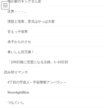
我が家のキングダム史
コ
ナ
ン
ビ
次男・・・。
テ
ゲ
ン
ー
2025年3月
理想と現実…育児はやっぱ大変
ツ
シ
へ
ョ
甘えっ子長男
ス
ン
HOME
2025年3月
キ
に
赤子からのクセ
ッ
移
プ
動
食いしん坊万歳！
2025年3月18日
お知らせ
「100日後に完璧になる主婦」1~10日目
種落とし村のmini漫画を描きました
読み切りマンガ
種落とし村の宣伝のために、ミニマンガ…というか、スピンオフ
的なマンガはどうだろう？と思い、日常ゆるゆるマンガを描いて
4丁目の宇宙人～宇宙警察アンバラン～
みました。 オチなしの、千緒と佑太のちょっとしたお話です。 な
かなか本編ではこんな日常的な事は描けないの […]
MoonlightBlue
0
つなぐいし