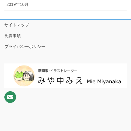
2019年10月
18話目 困ったご主人様
19話目 おされ
サイトマップ
20話目 ごはんを作ろう！
免責事項
21話目 楽しませ勝負！
プライバシーポリシー
22話目 おデート
配信漫画・【種落とし村】/【オンナムラ】
ホーム
ギャラリー ポートフォリオ
読み切りマンガ
連載形式漫画