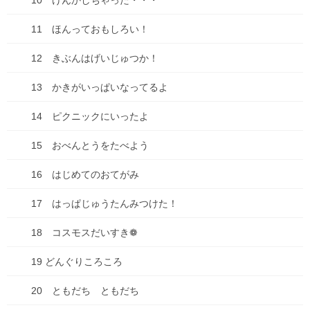
10 けんかしちゃった・・・
ADHD
11 ほんっておもしろい！
物忘れ
12 きぶんはげいじゅつか！
遅刻
13 かきがいっぱいなってるよ
お出かけ
14 ピクニックにいったよ
お知らせ
15 おべんとうをたべよう
どうでもいい話
16 はじめてのおてがみ
ダイエット
17 はっぱじゅうたんみつけた！
仕事
18 コスモスだいすき❁
健康
19 どんぐりころころ
失敗談
20 ともだち ともだち
好きな・・・