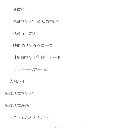
2026年6月27日
分岐点
2026年来ました！
恋愛マンガ・きみの想い出
2026年1月3日
話そう、君と
【感謝とお知らせ】キビダンプロジェクト！
2025年10月1日
鉄血のサンタクロース
【短編マンガ】推しカード
キビダンプロジェクト、開始！
ラッキーヘアー山田
2025年9月16日
花明かり
【種落とし村】最終話、各電子書籍にて配信開始&シ
連載形式マンガ
ーモアにて電子単行本２巻配信開始！
2025年9月13日
連載形式漫画
ちこちゃんとともだち
【悲惨】iphone壊れた
2025年8月31日