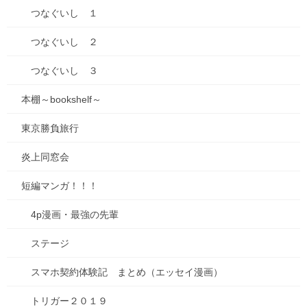
つなぐいし １
2025年3月9日
お知らせ
つなぐいし ２
種落とし村4話目、シーモアより配
つなぐいし ３
信中です！
いつまでも寒いですが、植物に目を向ければ、春の兆しが見えま
本棚～bookshelf～
すね。もう一息で春！待ち遠しいですね！ さて、私の連載中の漫
画、「種落とし村～掟は強制ハーレム～」4話目、3月8日より配信
東京勝負旅行
開始です！ 今回は岩回です(^^)/ 岩 […]
炎上同窓会
0
短編マンガ！！！
4p漫画・最強の先輩
最近の投稿
ステージ
七夕ですね
2026年7月7日
スマホ契約体験記 まとめ（エッセイ漫画）
山口の瓦そば
トリガー２０１９