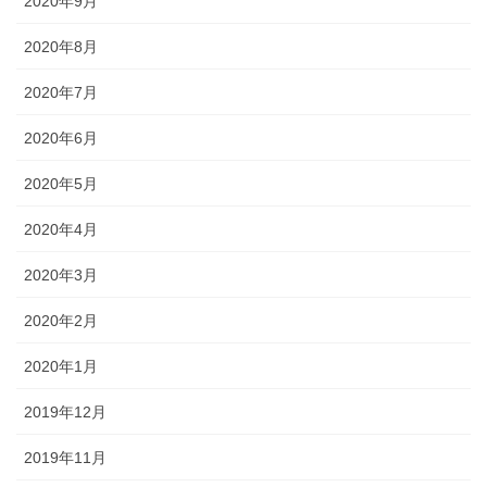
2020年9月
7話目 招かれざる客
2020年8月
8話目 鷺～サギ～
2020年7月
9話目 有事片付け
2020年6月
10話目 片付け心
2020年5月
11話目 片付け大戦
2020年4月
12話目 あみたんの憂鬱
2020年3月
13話目 作戦会議
2020年2月
14話目 働く男
2020年1月
15話目 不安のタネ
2019年12月
16話目 キミはエナジー
2019年11月
17話目 コーヒーを淹れる