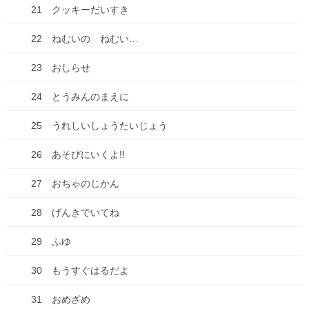
2 おやつたべたよ
21 クッキーだいすき
3 プールやだなぁ
22 ねむいの ねむい…
4 ともだちって
23 おしらせ
5 こわいもの、あるよね
24 とうみんのまえに
6 だいじなもの
25 うれしいしょうたいじょう
7 なめなめようかい!?
26 あそびにいくよ!!
8 ♪♫♪
27 おちゃのじかん
9 おりがみのぼうけんだ！
28 げんきでいてね
10 けんかしちゃった・・・
29 ふゆ
11 ほんっておもしろい！
30 もうすぐはるだよ
12 きぶんはげいじゅつか！
31 おめざめ
13 かきがいっぱいなってるよ