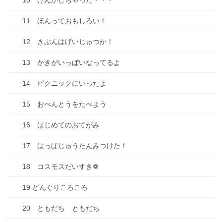
10 けんかしちゃった・・・
11 ほんっておもしろい！
12 きぶんはげいじゅつか！
13 かきがいっぱいなってるよ
14 ピクニックにいったよ
15 おべんとうをたべよう
16 はじめてのおてがみ
連載形式漫画
17 はっぱじゅうたんみつけた！
ちこちゃんとともだち
18 コスモスだいすき❁
ちこちゃんとともだち特別編～アマビエさんがやって
きた！～
19 どんぐりころころ
1 ともだちが来た！
20 ともだち ともだち