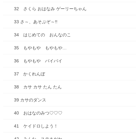
32 さくら おはなみ ゲーリーちゃん
14 ピクニックにいったよ
33 さ～、あそぶぞ～!!
15 おべんとうをたべよう
34 はじめての おんなのこ
16 はじめてのおてがみ
35 もやもや もやもや…
17 はっぱじゅうたんみつけた！
36 もやもや バイバイ
18 コスモスだいすき❁
37 かくれんぼ
19 どんぐりころころ
20 ともだち ともだち
38 カサ カサ たん たん
21 クッキーだいすき
39 カサのダンス
22 ねむいの ねむい…
40 おはなのみつ♡♡♡
23 おしらせ
41 ケイドロしよう！
24 とうみんのまえに