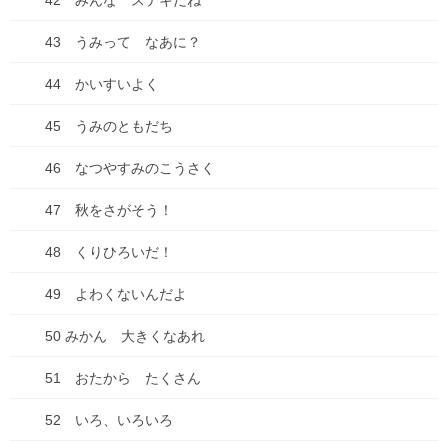
42 みんな ステキだね
25 うれしいしょうたいじょう
43 うみって なあに？
26 あそびにいくよ!!
44 かいすいよく
27 おちゃのじかん
45 うみのともだち
28 げんきでいてね
46 なつやすみのこうさく
29 ふゆ
47 秋をさがそう！
30 もうすぐはるだよ
48 くりひろいだ！
31 おめざめ
49 よわくないんだよ
32 さくら おはなみ ゲーリーちゃん
50 みかん 大きくなあれ
33 さ～、あそぶぞ～!!
51 おたから たくさん
34 はじめての おんなのこ
52 いろ、いろいろ
35 もやもや もやもや…