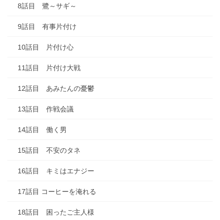
8話目 鷺～サギ～
9話目 有事片付け
10話目 片付け心
11話目 片付け大戦
12話目 あみたんの憂鬱
13話目 作戦会議
14話目 働く男
15話目 不安のタネ
16話目 キミはエナジー
17話目 コーヒーを淹れる
18話目 困ったご主人様