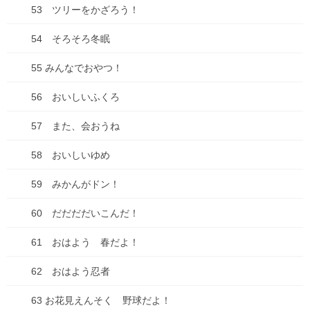
53 ツリーをかざろう！
36 もやもや バイバイ
54 そろそろ冬眠
37 かくれんぼ
55 みんなでおやつ！
38 カサ カサ たん たん
56 おいしいふくろ
39 カサのダンス
57 また、会おうね
40 おはなのみつ♡♡♡
41 ケイドロしよう！
58 おいしいゆめ
42 みんな ステキだね
59 みかんがドン！
43 うみって なあに？
60 だだだだいこんだ！
44 かいすいよく
61 おはよう 春だよ！
45 うみのともだち
62 おはよう忍者
46 なつやすみのこうさく
63 お花見えんそく 野球だよ！