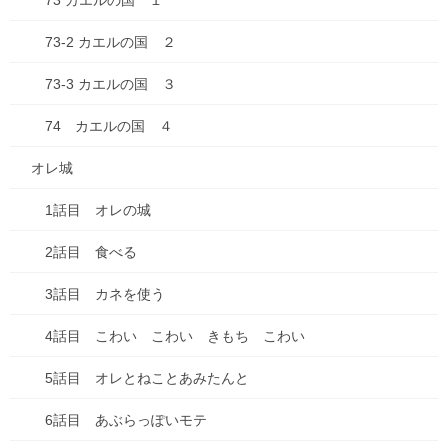
73 カエルの国 １
58 おいしいゆめ
73-2 カエルの国 ２
59 みかんがドン！
73-3 カエルの国 ３
60 だだだだいこんだ！
74 カエルの国 ４
61 おはよう 春だよ！
62 おはよう忍者
オレ城
63 お花見えんそく 野球だよ！
1話目 オレの城
64 びょんびょんサッカー
2話目 食べる
65 お花見べんとうだ！
3話目 カネを使う
66 行っちゃだめ
4話目 こわい こわい きもち こわい
67 はやく はやく…
5話目 オレとねことあみたんと
67のつづき はやくはやく…
6話目 あぶらっぽいモテ
68 さあ、帰ろう