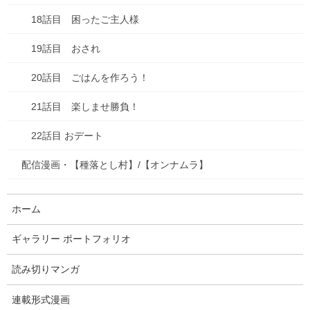
18話目 困ったご主人様
3話目 カネを使う
19話目 おされ
4話目 こわい こわい きもち こわい
5話目 オレとねことあみたんと
20話目 ごはんを作ろう！
6話目 あぶらっぽいモテ
21話目 楽しませ勝負！
7話目 招かれざる客
22話目 おデート
8話目 鷺～サギ～
配信漫画・【種落とし村】/【オンナムラ】
9話目 有事片付け
ホーム
10話目 片付け心
ギャラリー ポートフォリオ
11話目 片付け大戦
読み切りマンガ
12話目 あみたんの憂鬱
13話目 作戦会議
連載形式漫画