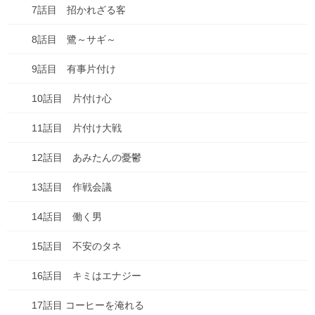
7話目 招かれざる客
69 いっぱいなこう！
8話目 鷺～サギ～
70 おさいほう
9話目 有事片付け
71 カエルになるぞ！
10話目 片付け心
72 カエルじゅんび
11話目 片付け大戦
73 カエルの国 １
12話目 あみたんの憂鬱
73-2 カエルの国 ２
13話目 作戦会議
73-3 カエルの国 ３
14話目 働く男
74 カエルの国 ４
15話目 不安のタネ
オレ城
16話目 キミはエナジー
1話目 オレの城
17話目 コーヒーを淹れる
2話目 食べる