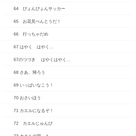
47 秋をさがそう！
64 びょんびょんサッカー
48 くりひろいだ！
65 お花見べんとうだ！
49 よわくないんだよ
66 行っちゃだめ
50 みかん 大きくなあれ
67 はやく はやく…
51 おたから たくさん
67のつづき はやくはやく…
52 いろ、いろいろ
68 さあ、帰ろう
53 ツリーをかざろう！
69 いっぱいなこう！
54 そろそろ冬眠
70 おさいほう
55 みんなでおやつ！
71 カエルになるぞ！
56 おいしいふくろ
72 カエルじゅんび
57 また、会おうね