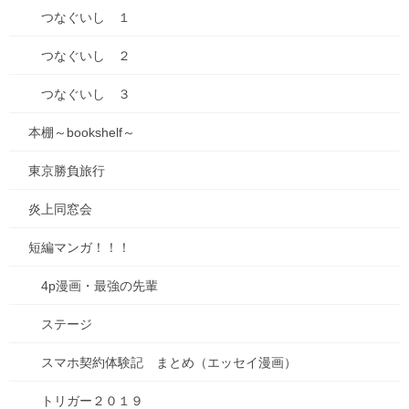
つなぐいし １
つなぐいし ２
つなぐいし ３
本棚～bookshelf～
東京勝負旅行
炎上同窓会
短編マンガ！！！
4p漫画・最強の先輩
ステージ
スマホ契約体験記 まとめ（エッセイ漫画）
トリガー２０１９