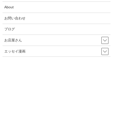
14話目 働く男
About
15話目 不安のタネ
お問い合わせ
16話目 キミはエナジー
ブログ
17話目 コーヒーを淹れる
お店屋さん
18話目 困ったご主人様
エッセイ漫画
19話目 おされ
20話目 ごはんを作ろう！
21話目 楽しませ勝負！
22話目 おデート
配信漫画・【種落とし村】/【オンナムラ】