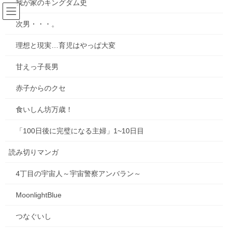
我が家のキングダム史
コ
ナ
ン
ビ
次男・・・。
テ
ゲ
ン
ー
4 ともだちって
理想と現実…育児はやっぱ大変
ツ
シ
へ
ョ
甘えっ子長男
ス
ン
HOME
連載形式漫画
ちこちゃんとともだち
4 ともだちって
キ
に
赤子からのクセ
ッ
移
プ
動
食いしん坊万歳！
「100日後に完璧になる主婦」1~10日目
読み切りマンガ
4丁目の宇宙人～宇宙警察アンバラン～
MoonlightBlue
つなぐいし