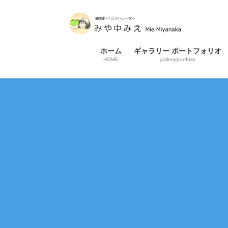
コ
ナ
ン
ビ
テ
ゲ
ン
ー
ホーム
ギャラリー ポートフォリオ
ツ
シ
HOME
gallery/portfolio
へ
ョ
ス
ン
キ
に
ッ
移
プ
動