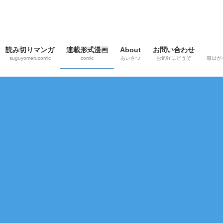
読み切りマンガ
連載形式漫画
About
お問い合わせ
suguyomerucomic
comic
あいさつ
お気軽にどうぞ
毎日が