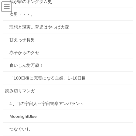
我が家のキングダム史
コ
ナ
ン
ビ
次男・・・。
テ
ゲ
ン
ー
2025年10月
理想と現実…育児はやっぱ大変
ツ
シ
へ
ョ
甘えっ子長男
ス
ン
HOME
2025年10月
キ
に
赤子からのクセ
ッ
移
プ
動
食いしん坊万歳！
2025年10月1日
お知らせ
「100日後に完璧になる主婦」1~10日目
【感謝とお知らせ】キビダンプロ
読み切りマンガ
ジェクト！
前回告知した、吉備路の新名物「キビダン」を誕生させようとい
4丁目の宇宙人～宇宙警察アンバラン～
うプロジェクトのクラウドファンディングが、皆さまの温かいご
支援のおかげで、目標金額を無事達成することができました！心
MoonlightBlue
より感謝申し上げます。 たくさんの応援、本当に […]
つなぐいし
0