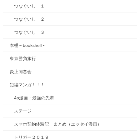
つなぐいし １
つなぐいし ２
最近の投稿
つなぐいし ３
七夕ですね
2026年7月7日
本棚～bookshelf～
山口の瓦そば
東京勝負旅行
2026年6月27日
炎上同窓会
2026年来ました！
2026年1月3日
短編マンガ！！！
4p漫画・最強の先輩
【感謝とお知らせ】キビダンプロジェクト！
2025年10月1日
ステージ
スマホ契約体験記 まとめ（エッセイ漫画）
キビダンプロジェクト、開始！
2025年9月16日
トリガー２０１９