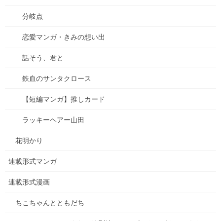
分岐点
【種落とし村】最終話、各電子書籍にて配信開始&シ
恋愛マンガ・きみの想い出
ーモアにて電子単行本２巻配信開始！
2025年9月13日
話そう、君と
鉄血のサンタクロース
【悲惨】iphone壊れた
2025年8月31日
【短編マンガ】推しカード
ラッキーヘアー山田
ちこちゃんとともだち 74 アップしました！
2025年7月18日
花明かり
連載形式マンガ
コミックシーモアにて「種落とし村」最終話配信で
連載形式漫画
す！
2025年7月13日
ちこちゃんとともだち