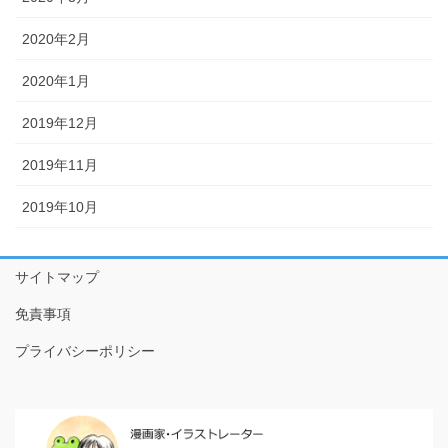
7話目 招かれざる客
2020年2月
8話目 鷺～サギ～
2020年1月
9話目 有事片付け
2019年12月
10話目 片付け心
2019年11月
11話目 片付け大戦
2019年10月
12話目 あみたんの憂鬱
13話目 作戦会議
サイトマップ
14話目 働く男
免責事項
15話目 不安のタネ
プライバシーポリシー
16話目 キミはエナジー
17話目 コーヒーを淹れる