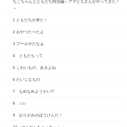
ちこちゃんとともだち特別編～アマビエさんがやってきた！
古墳珈琲に新ブレンド登場！「キビダンブレンド」
～
2025年7月1日
1 ともだちが来た！
2 おやつたべたよ
カテゴリー
3 プールやだなぁ
ブログ
4 ともだちって
ADHD
5 こわいもの、あるよね
物忘れ
6 だいじなもの
遅刻
7 なめなめようかい!?
お出かけ
8 ♪♫♪
お知らせ
9 おりがみのぼうけんだ！
どうでもいい話