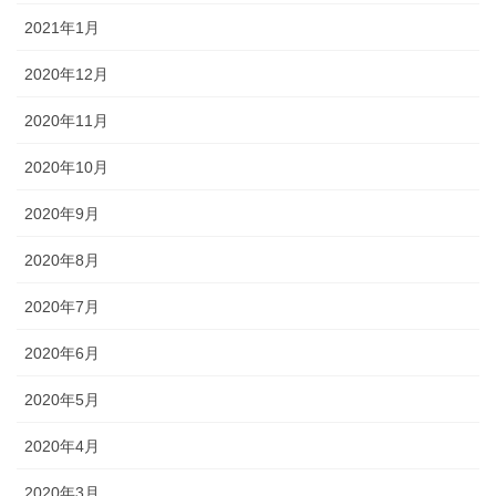
73 カエルの国 １
2021年1月
73-2 カエルの国 ２
2020年12月
73-3 カエルの国 ３
2020年11月
74 カエルの国 ４
2020年10月
オレ城
2020年9月
1話目 オレの城
2020年8月
2話目 食べる
2020年7月
3話目 カネを使う
2020年6月
4話目 こわい こわい きもち こわい
2020年5月
5話目 オレとねことあみたんと
2020年4月
6話目 あぶらっぽいモテ
2020年3月