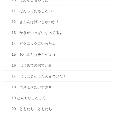
10 けんかしちゃった・・・
仕事
11 ほんっておもしろい！
健康
12 きぶんはげいじゅつか！
失敗談
13 かきがいっぱいなってるよ
好きな・・・
14 ピクニックにいったよ
子育て・子ども
15 おべんとうをたべよう
家事
16 はじめてのおてがみ
思考
17 はっぱじゅうたんみつけた！
料理
18 コスモスだいすき❁
未分類
19 どんぐりころころ
本
20 ともだち ともだち
漫画