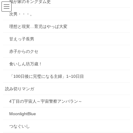
我が家のキングダム史
コ
ナ
ン
ビ
次男・・・。
テ
ゲ
ン
ー
お出かけ
理想と現実…育児はやっぱ大変
ツ
シ
へ
ョ
甘えっ子長男
ス
ン
HOME
ブログ
お出かけ
キ
に
赤子からのクセ
ッ
移
プ
動
食いしん坊万歳！
2026年6月27日
お出かけ
「100日後に完璧になる主婦」1~10日目
山口の瓦そば
読み切りマンガ
先日、娘の試合の観戦があり、2泊3日で山口県防府市に行ってき
ました。 せっかくだから山口名産の瓦そばを食べたいと思い、機
4丁目の宇宙人～宇宙警察アンバラン～
会をうかがうも、時間がなくて食べることができませんでした
泣。 結局、食べたものは、朝と昼はコンビニの […]
MoonlightBlue
0
つなぐいし