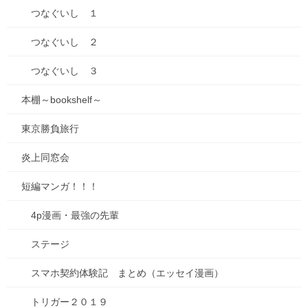
つなぐいし １
最近の投稿
つなぐいし ２
七夕ですね
つなぐいし ３
2026年7月7日
本棚～bookshelf～
山口の瓦そば
2026年6月27日
東京勝負旅行
2026年来ました！
炎上同窓会
2026年1月3日
短編マンガ！！！
【感謝とお知らせ】キビダンプロジェクト！
2025年10月1日
4p漫画・最強の先輩
ステージ
キビダンプロジェクト、開始！
スマホ契約体験記 まとめ（エッセイ漫画）
2025年9月16日
トリガー２０１９