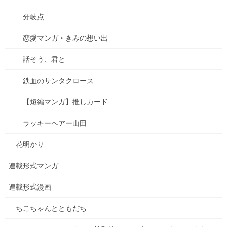
分岐点
【種落とし村】最終話、各電子書籍にて配信開始&シ
ーモアにて電子単行本２巻配信開始！
恋愛マンガ・きみの想い出
2025年9月13日
話そう、君と
【悲惨】iphone壊れた
2025年8月31日
鉄血のサンタクロース
【短編マンガ】推しカード
ちこちゃんとともだち 74 アップしました！
ラッキーヘアー山田
2025年7月18日
花明かり
連載形式マンガ
コミックシーモアにて「種落とし村」最終話配信で
す！
連載形式漫画
2025年7月13日
ちこちゃんとともだち
古墳珈琲に新ブレンド登場！「キビダンブレンド」