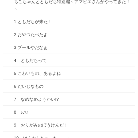
ちこちゃんとともだち特別編～アマビエさんがやってきた！
2025年7月1日
～
1 ともだちが来た！
カテゴリー
2 おやつたべたよ
ブログ
3 プールやだなぁ
ADHD
4 ともだちって
物忘れ
5 こわいもの、あるよね
遅刻
6 だいじなもの
お出かけ
7 なめなめようかい!?
お知らせ
8 ♪♫♪
どうでもいい話
9 おりがみのぼうけんだ！
ダイエット