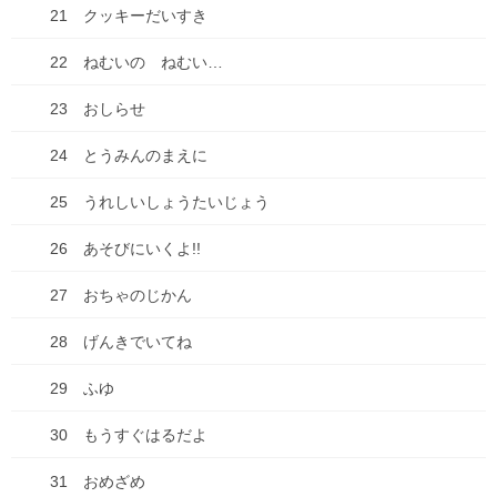
21 クッキーだいすき
【種落とし村】最終話、各電子書籍にて配信開始&シ
ーモアにて電子単行本２巻配信開始！
22 ねむいの ねむい…
2025年9月13日
23 おしらせ
【悲惨】iphone壊れた
24 とうみんのまえに
2025年8月31日
25 うれしいしょうたいじょう
26 あそびにいくよ!!
ちこちゃんとともだち 74 アップしました！
2025年7月18日
27 おちゃのじかん
28 げんきでいてね
コミックシーモアにて「種落とし村」最終話配信で
29 ふゆ
す！
2025年7月13日
30 もうすぐはるだよ
古墳珈琲に新ブレンド登場！「キビダンブレンド」
31 おめざめ