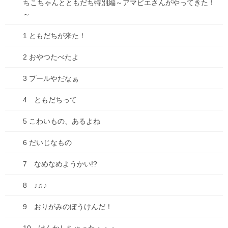
ちこちゃんとともだち特別編～アマビエさんがやってきた！
スマホ契約の続きです…。(前回の話はこちらから)言ってみるもん
～
だ。 なんか疑問に思うことあれば、がんがん言ったほうがいいよ
ね。だって、月々払うというのは、固定の出費だから、家計的に
1 ともだちが来た！
考えて、すごく負担が出る項目であるからし […]
2 おやつたべたよ
0
3 プールやだなぁ
2020年1月30日
4 ともだちって
ブログ
5 こわいもの、あるよね
スマホ契約体験記…契約には気を
付けて！
6 だいじなもの
そろそろ、中高生の進路が決まったり、あわただしく過ごしてる
7 なめなめようかい!?
家庭が多いのではないでしょうか。 そして、高校生からスマホを
持たせようか、というご家庭もあるやもしれません。 そこで、私
8 ♪♫♪
が経験して失敗した体験談を書いておきます。 […]
0
9 おりがみのぼうけんだ！