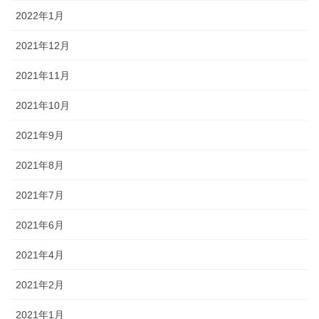
2022年1月
18話目 困ったご主人様
2021年12月
19話目 おされ
2021年11月
20話目 ごはんを作ろう！
2021年10月
21話目 楽しませ勝負！
2021年9月
22話目 おデート
2021年8月
配信漫画・【種落とし村】/【オンナムラ】
2021年7月
ホーム
2021年6月
ギャラリー ポートフォリオ
2021年4月
読み切りマンガ
2021年2月
連載形式漫画
2021年1月