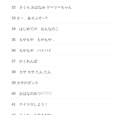
2025年7月1日
32 さくら おはなみ ゲーリーちゃん
33 さ～、あそぶぞ～!!
カテゴリー
34 はじめての おんなのこ
ブログ
35 もやもや もやもや…
ADHD
36 もやもや バイバイ
物忘れ
37 かくれんぼ
遅刻
38 カサ カサ たん たん
お出かけ
39 カサのダンス
お知らせ
40 おはなのみつ♡♡♡
どうでもいい話
41 ケイドロしよう！
ダイエット