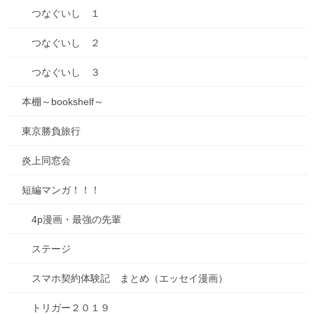
つなぐいし １
2020年6月26日
ブログ
つなぐいし ２
家電が次々と壊れてゆく…
つなぐいし ３
去年の暮れから色んなもんが壊れてゆく。 初っ端は鉄板焼きのプ
レート。お家で焼肉とかに使うアレ、、、急にスイッチ入らなく
本棚～bookshelf～
なった。20年くらい使ってたので、ひたすら悲しかった。あんな
わりと単純な作りのものが、壊れるのか。 そ […]
東京勝負旅行
0
炎上同窓会
短編マンガ！！！
2020年4月19日
ブログ
4p漫画・最強の先輩
iphone SEリリース情報が入った時
ステージ
の絶望感～タイミングの悪さのお
話～
スマホ契約体験記 まとめ（エッセイ漫画）
タイミング悪い・その１…iphone購入 4月16日、iphoneSE発売の
トリガー２０１９
情報が出ました。 なんとお値段 44,800円から！！安い！しかも