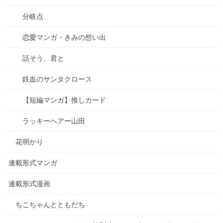
iphone 11 proと同じチップを搭載とな⁉このスペックで […]
分岐点
0
恋愛マンガ・きみの想い出
話そう、君と
2020年2月18日
ブログ
鉄血のサンタクロース
スマホ契約体験記４
【短編マンガ】推しカード
スマホ契約体験記の前回の失敗をふまえて、今回は契約書を一字
一句読み込んでの契約。 極力、窓口にはいきたくないです・・・
ラッキーヘアー山田
なんか罠仕掛けられるような気がして…。 案の定、そうでした。
だまされるところでした。 みんな、気を付 […]
花明かり
0
連載形式マンガ
連載形式漫画
2020年2月18日
ブログ
ちこちゃんとともだち
スマホ契約体験記３