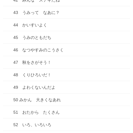
42 みんな ステキだね
仕事
43 うみって なあに？
健康
44 かいすいよく
失敗談
45 うみのともだち
好きな・・・
46 なつやすみのこうさく
子育て・子ども
47 秋をさがそう！
家事
48 くりひろいだ！
思考
49 よわくないんだよ
料理
50 みかん 大きくなあれ
未分類
51 おたから たくさん
本
52 いろ、いろいろ
漫画