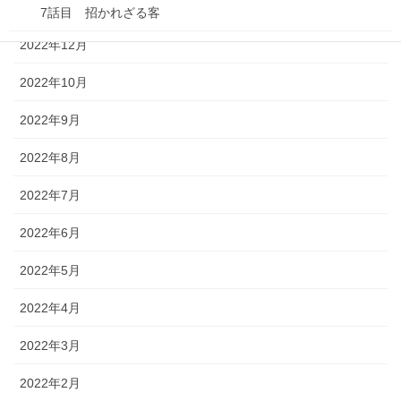
2023年1月
7話目 招かれざる客
2022年12月
8話目 鷺～サギ～
2022年10月
9話目 有事片付け
2022年9月
10話目 片付け心
2022年8月
11話目 片付け大戦
2022年7月
12話目 あみたんの憂鬱
2022年6月
13話目 作戦会議
2022年5月
14話目 働く男
2022年4月
15話目 不安のタネ
2022年3月
16話目 キミはエナジー
2022年2月
17話目 コーヒーを淹れる