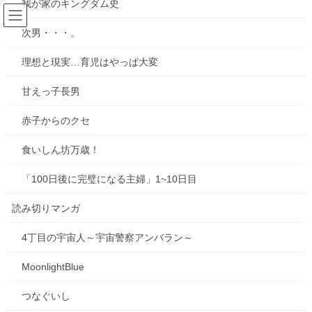
我が家のキングダム史
コ
ナ
ン
ビ
次男・・・。
テ
ゲ
ン
ー
失敗談
理想と現実…育児はやっぱ大変
ツ
シ
へ
ョ
甘えっ子長男
ス
ン
HOME
失敗談
キ
に
赤子からのクセ
ッ
移
プ
動
食いしん坊万歳！
2025年8月31日
ブログ
「100日後に完璧になる主婦」1~10日目
【悲惨】iphone壊れた
読み切りマンガ
iPhone８plusユーザーとなって5年3カ月・・・ ボタンを押した
ら、突然「グジャッ」という、なんとも気持ちの悪い音がし始め
4丁目の宇宙人～宇宙警察アンバラン～
て・・・これはもう寿命だな、と。 そこで中古の端末をオンライ
ンで購入。数日後、端末が届いたの […]
MoonlightBlue
+2
つなぐいし