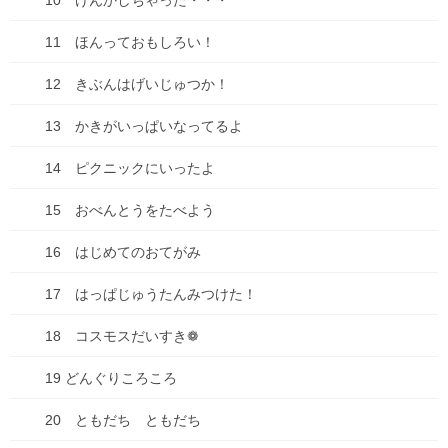
10 けんかしちゃった・・・
最近の投稿
11 ほんっておもしろい！
七夕ですね
12 きぶんはげいじゅつか！
2026年7月7日
13 かきがいっぱいなってるよ
山口の瓦そば
14 ピクニックにいったよ
2026年6月27日
15 おべんとうをたべよう
2026年来ました！
2026年1月3日
16 はじめてのおてがみ
【感謝とお知らせ】キビダンプロジェクト！
17 はっぱじゅうたんみつけた！
2025年10月1日
18 コスモスだいすき❁
19 どんぐりころころ
キビダンプロジェクト、開始！
2025年9月16日
20 ともだち ともだち