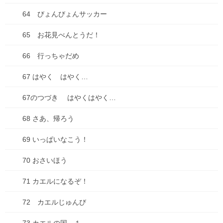
+2
64 びょんびょんサッカー
共有:
65 お花見べんとうだ！
66 行っちゃだめ
67 はやく はやく…
Facebook
X
Bluesky
67のつづき はやくはやく…
Hatena
LINE
Threads
68 さあ、帰ろう
Copy
69 いっぱいなこう！
ブログ
、
失敗談
、
失敗談
カテゴリー
70 おさいほう
71 カエルになるぞ！
コメントを残す
72 カエルじゅんび
メールアドレスが公開されることはありません。
※
が付いている