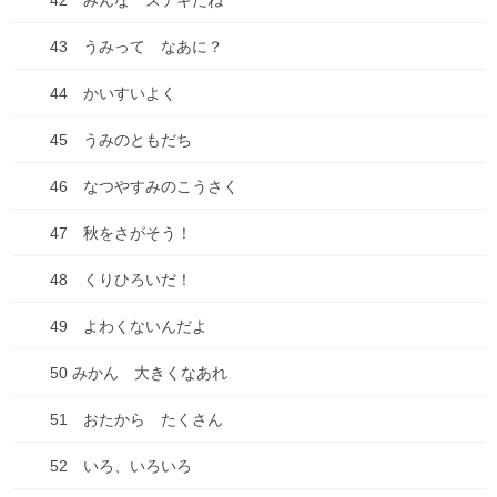
いですな！何事も！！！
42 みんな ステキだね
43 うみって なあに？
教訓ですわ。
44 かいすいよく
45 うみのともだち
おかしな現象が起こった時、一番に、スマホ
46 なつやすみのこうさく
のパスコードを切ればよかった・・・。マジ
47 秋をさがそう！
で何も出来ん。
48 くりひろいだ！
（iPhoneなら、設定→Touch IDとパスコード
→パスコードをオフにする でオフに出来ま
49 よわくないんだよ
す）
50 みかん 大きくなあれ
いや～・・・端末が壊れるって・・・詰むわ。
51 おたから たくさん
52 いろ、いろいろ
なんもかんも端末対応って、危険だわ。