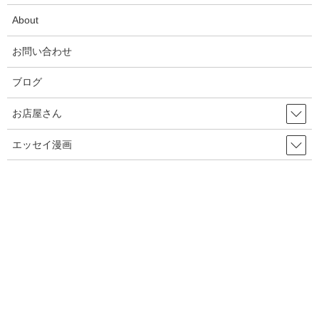
About
【感謝とお知らせ】キビダンプロジェクト！
2025年10月1日
お問い合わせ
ブログ
キビダンプロジェクト、開始！
2025年9月16日
お店屋さん
エッセイ漫画
【種落とし村】最終話、各電子書籍にて配信開始&シ
ーモアにて電子単行本２巻配信開始！
2025年9月13日
【悲惨】iphone壊れた
2025年8月31日
ちこちゃんとともだち 74 アップしました！
2025年7月18日