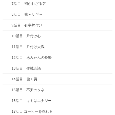
7話目 招かれざる客
8話目 鷺～サギ～
次回のコメントで使用するためブラウザーに自分の名前、メール
9話目 有事片付け
アドレス、サイトを保存する。
10話目 片付け心
11話目 片付け大戦
12話目 あみたんの憂鬱
お知らせ
前の記事
13話目 作戦会議
ちこちゃんとともだち 74 ア
ップしました！
14話目 働く男
2025年7月18日
15話目 不安のタネ
16話目 キミはエナジー
17話目 コーヒーを淹れる