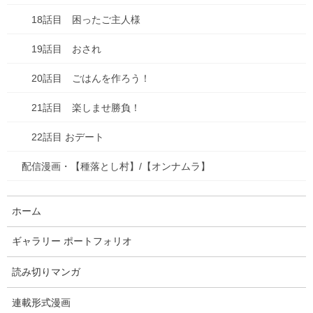
18話目 困ったご主人様
お知らせ
次の記事
19話目 おされ
【種落とし村】最終話、各電子
書籍にて配信開始&シーモアにて
電子単行本２巻配信開始！
20話目 ごはんを作ろう！
2025年9月13日
21話目 楽しませ勝負！
22話目 おデート
最近の投稿
配信漫画・【種落とし村】/【オンナムラ】
七夕ですね
2026年7月7日
ホーム
山口の瓦そば
ギャラリー ポートフォリオ
2026年6月27日
読み切りマンガ
2026年来ました！
連載形式漫画
2026年1月3日