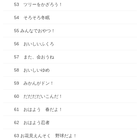
53 ツリーをかざろう！
支払い、電車の切符、コンサートチケット、連絡先・・・。
54 そろそろ冬眠
分散しといたほうがいいな。それか物理で持つ、とか。
パソコン上でもログインできる状態にしとくとか。
55 みんなでおやつ！
LINEの連絡先って、LINE上でしか登録してない人多いから、実際
56 おいしいふくろ
に電話連絡できないよね。こわ。
ちなみにLINE㍶版と端末版は仕様が異なるので連携できません。
57 また、会おうね
みなさんも、ぜひ気をつけて、バックアップはこまめに取ってお
58 おいしいゆめ
こうね。
59 みかんがドン！
あ～あ…写真のバックアップ取っとけばよかった・・・。あとの
祭り(´;ω;｀)
60 だだだだいこんだ！
61 おはよう 春だよ！
Follow me!
62 おはよう忍者
63 お花見えんそく 野球だよ！