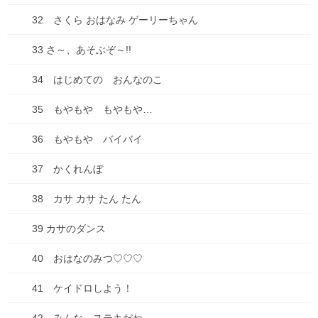
もう、とにかく大変な思いをして機種の移行をしました。
32 さくら おはなみ ゲーリーちゃん
iPhoneの移行は本来、旧と新の端末を並べて置いたらすぐできる
のに・・・(´;ω;｀)
33 さ～、あそぶぞ～!!
いつもの、「後でいいや」を後回しにした結果、こんな悲惨な目
34 はじめての おんなのこ
にあいました。
35 もやもや もやもや…
ちなみに、ロックアウトがかかったら、中の情報を引き出すのは
ほぼ不可能だそうです。マジか。
36 もやもや バイバイ
セキュリティが鬼つよです。
37 かくれんぼ
ちょっとした違和感があ
38 カサ カサ たん たん
ったら、
39 カサのダンス
40 おはなのみつ♡♡♡
即座に対応したほうがい
41 ケイドロしよう！