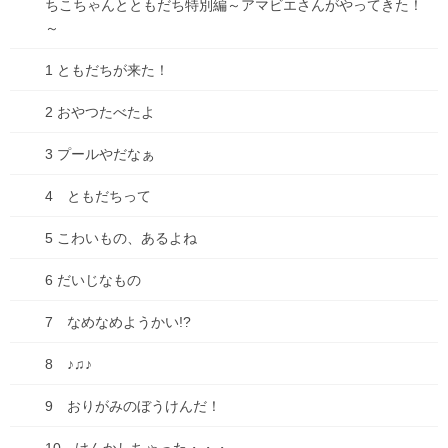
ちこちゃんとともだち特別編～アマビエさんがやってきた！
あわてて端末の画面を切り、（ここで失敗！これが失敗！）
～
1 ともだちが来た！
また立ち上げようとしてパスコード入力画面を出したら、ゴース
トタッチがパスコード無茶苦茶に押すもんだから、慌てて切
2 おやつたべたよ
る・・・
3 プールやだなぁ
運よくパスコード入力画面が出ても、パスのボタン押しても反応
4 ともだちって
しない。何とかひとつめの数字を押して、次の数字を押そうとし
たらまたゴーストタッチでわやくそな数字が勝手に入力さ
5 こわいもの、あるよね
れ・・・
6 だいじなもの
を、くりかえしくりかえし・・・その結果どうなるか？
7 なめなめようかい!?
はい、当然ロックかかります。
8 ♪♫♪
一時間後にパスコードを入れなさい・・・3時間後に入れなさ
い・・・と、どんどん伸びる時間。（最終的に8時間後になった
9 おりがみのぼうけんだ！
よ）