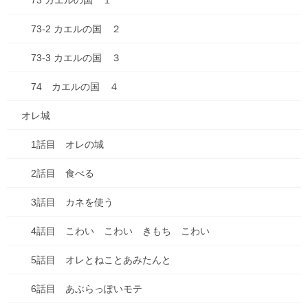
73 カエルの国 １
欄は必須項目です
73-2 カエルの国 ２
コメント
※
73-3 カエルの国 ３
74 カエルの国 ４
オレ城
1話目 オレの城
2話目 食べる
名前
※
3話目 カネを使う
4話目 こわい こわい きもち こわい
メール
※
5話目 オレとねことあみたんと
6話目 あぶらっぽいモテ
サイト