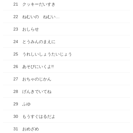
21 クッキーだいすき
幸いなことに、前の前の端末iPhone6を手元に置いて音楽プレーヤーと
して使っていたので、
22 ねむいの ねむい…
アプリによってはこの画面にパスコードが表示されて、何とかなった
り。
23 おしらせ
24 とうみんのまえに
仕方ないので、各カスタマーセンターを調べてたどり着き、何と
かするという・・・。
25 うれしいしょうたいじょう
Gmailは「アカウント復元手続き」で移行できました。
26 あそびにいくよ!!
電話回線は、キャリアに直接問い合わせ、キャリアの開通専用ダイヤル
を教えてもらい、シムカードの入れ替え指南をしてもらい、何とか開
27 おちゃのじかん
通。
28 げんきでいてね
（回線切り替えする前に、新しいシムカードを新しい端末に入れてたか
ら、そりゃあ古い端末の古いシムカードに電話だのSMSだのが届くわ
29 ふゆ
な。新しい端末に、古いシムカードを入れ替えて、手続き→終わった
ら、新しいシムカードに入れ替えた。なるほど。）
30 もうすぐはるだよ
Suicaは直接appleカスタマーに電話して、iPhoneを画面共有してもらっ
て直接画面上での手続きを手取り足取り教えてもらいました。
31 おめざめ