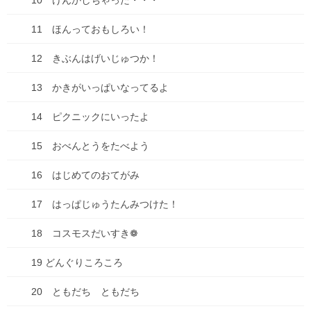
10 けんかしちゃった・・・
一縷の望みを託し、電源切って再起動・・・でもダメ。
ゴーストタッチが止まる事はない。
11 ほんっておもしろい！
う～ん・・・何かできる事はないか、いろいろ調べまくって試み
12 きぶんはげいじゅつか！
たけど、、、ダメでした。
13 かきがいっぱいなってるよ
何とか、クラウド保存されたデータから新機種に移行はできたも
のの、
14 ピクニックにいったよ
写真やLINEは保存対象に入れてなかったので、写真すべてパア。
15 おべんとうをたべよう
ラインの移行も、旧端末から操作するので、友だちは引き継げた
けどトーク履歴は引き継げませんでした。
16 はじめてのおてがみ
幸い、パソコンでLINEを使っていたので、念のためトーク履歴を
一人づつテキスト保存しておきました。
17 はっぱじゅうたんみつけた！
写真やアルバムは・・・あきらめるしかないです(´;ω;｀)
18 コスモスだいすき❁
困るのが、アプリの移行。
「旧端末にパスコード送るからそれを入力」という方法が多いの
19 どんぐりころころ
で、ロックアウト状態では何も見ることが出来ず、どうにもなん
ない。
20 ともだち ともだち