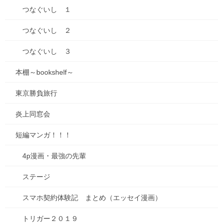
つなぐいし １
つなぐいし ２
つなぐいし ３
本棚～bookshelf～
東京勝負旅行
炎上同窓会
短編マンガ！！！
4p漫画・最強の先輩
ステージ
iPhone８plusユーザーとなって5年3カ月・・・
スマホ契約体験記 まとめ（エッセイ漫画）
ボタンを押したら、突然「グジャッ」という、なんとも気持ちの
悪い音がし始めて・・・これはもう寿命だな、と。
トリガー２０１９