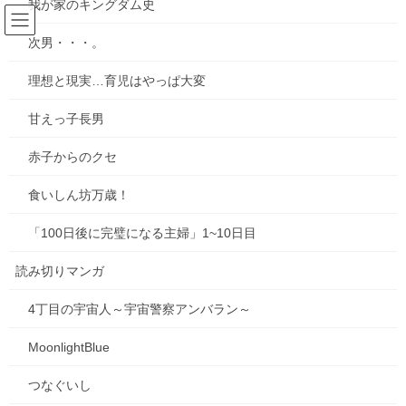
我が家のキングダム史
コ
ナ
ン
ビ
次男・・・。
テ
ゲ
ン
ー
ブログ
理想と現実…育児はやっぱ大変
ツ
シ
へ
ョ
甘えっ子長男
ス
ン
HOME
ブログ
【悲惨】iphone壊れた
キ
に
赤子からのクセ
ッ
移
プ
動
2025年8月31日
/ 最終更新日時 :
2025年8月31日
mie
食いしん坊万歳！
ブログ
「100日後に完璧になる主婦」1~10日目
【悲惨】iphone壊れた
読み切りマンガ
4丁目の宇宙人～宇宙警察アンバラン～
MoonlightBlue
つなぐいし