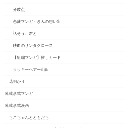
そこで中古の端末をオンラインで購入。
分岐点
数日後、端末が届いたのですが、たまたま仕事が忙しく、4日後に
落ち着くのでその時に機種変更しようと、の～んびり思っていた
恋愛マンガ・きみの想い出
矢先に！
話そう、君と
突然！ゴーストタッチ現
鉄血のサンタクロース
【短編マンガ】推しカード
象が！
ラッキーヘアー山田
花明かり
ゴーストタッチとは・・・なんもさわってないのに、勝手にタッ
チ操作が始まって画面が勝手に開いたり、文字打ちが始まったり
連載形式マンガ
する現象。それも高速で！！！！！
連載形式漫画
・・・ビビるわ。もう。
ちこちゃんとともだち