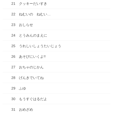
21 クッキーだいすき
最近の投稿
22 ねむいの ねむい…
七夕ですね
23 おしらせ
2026年7月7日
24 とうみんのまえに
山口の瓦そば
2026年6月27日
25 うれしいしょうたいじょう
2026年来ました！
26 あそびにいくよ!!
2026年1月3日
27 おちゃのじかん
【感謝とお知らせ】キビダンプロジェクト！
28 げんきでいてね
2025年10月1日
29 ふゆ
キビダンプロジェクト、開始！
30 もうすぐはるだよ
2025年9月16日
31 おめざめ