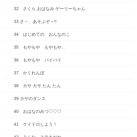
32 さくら おはなみ ゲーリーちゃん
【種落とし村】最終話、各電子書籍にて配信開始&シ
ーモアにて電子単行本２巻配信開始！
33 さ～、あそぶぞ～!!
2025年9月13日
34 はじめての おんなのこ
【悲惨】iphone壊れた
35 もやもや もやもや…
2025年8月31日
36 もやもや バイバイ
ちこちゃんとともだち 74 アップしました！
37 かくれんぼ
2025年7月18日
38 カサ カサ たん たん
39 カサのダンス
コミックシーモアにて「種落とし村」最終話配信で
す！
40 おはなのみつ♡♡♡
2025年7月13日
41 ケイドロしよう！
古墳珈琲に新ブレンド登場！「キビダンブレンド」