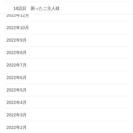
2023年1月
18話目 困ったご主人様
2022年12月
19話目 おされ
2022年10月
20話目 ごはんを作ろう！
2022年9月
21話目 楽しませ勝負！
2022年8月
22話目 おデート
2022年7月
配信漫画・【種落とし村】/【オンナムラ】
2022年6月
ホーム
2022年5月
2022年4月
ギャラリー ポートフォリオ
2022年3月
読み切りマンガ
2022年2月
連載形式漫画