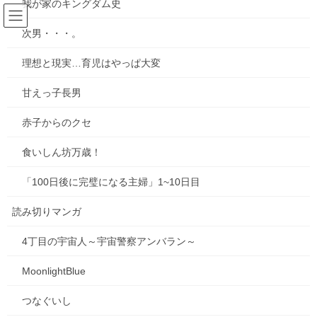
我が家のキングダム史
コ
ナ
ン
ビ
次男・・・。
テ
ゲ
ン
ー
ブログ
理想と現実…育児はやっぱ大変
ツ
シ
へ
ョ
甘えっ子長男
ス
ン
HOME
ブログ
ぎっくり
キ
に
赤子からのクセ
ッ
移
プ
動
2024年1月13日
/ 最終更新日時 :
2024年1月13日
mie
食いしん坊万歳！
ブログ
「100日後に完璧になる主婦」1~10日目
ぎっくり
読み切りマンガ
昨日の話。
4丁目の宇宙人～宇宙警察アンバラン～
洗濯物を干そうとして、洗濯かごを持ち上げようとしたとたん、
MoonlightBlue
腰にバキブキビキッ！と、閃光のような痛みが走った。ヤバいこ
れ！痛くてその場に転がって痛みが引くのを待っていたけど…一
つなぐいし
向に引かない。