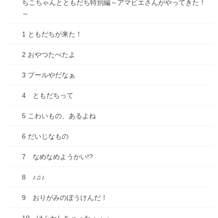
ちこちゃんとともだち特別編～アマビエさんがやってきた！
コメント
※
～
1 ともだちが来た！
2 おやつたべたよ
3 プールやだなぁ
4 ともだちって
5 こわいもの、あるよね
名前
※
6 だいじなもの
7 なめなめようかい!?
メール
※
8 ♪♫♪
サイト
9 おりがみのぼうけんだ！