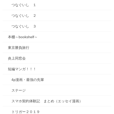
つなぐいし １
こ、これがウワサの、ぎっくり腰かあああー！
つなぐいし ２
とりあえず寝転んで、起き上がったり座ったりの動作が辛い。な
んもできん。仕方ないので家事は子どもたちに全振り。本当に何
つなぐいし ３
もできん！
本棚～bookshelf～
接骨院に行って、ハリを打ってもらった。
東京勝負旅行
肩や背中の凝りが腰に出ている模様。
炎上同窓会
仕事柄、朝から寝るまで椅子に座る時間が長いから、それを気を
つけねばいけないなあ…はぁあ。
短編マンガ！！！
4p漫画・最強の先輩
Follow me!
ステージ
スマホ契約体験記 まとめ（エッセイ漫画）
0
トリガー２０１９