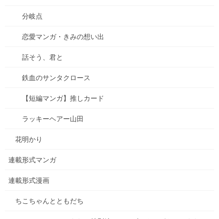
共有:
分岐点
恋愛マンガ・きみの想い出
話そう、君と
Facebook
X
Bluesky
鉄血のサンタクロース
Hatena
LINE
Threads
【短編マンガ】推しカード
Copy
ラッキーヘアー山田
ブログ
カテゴリー
花明かり
連載形式マンガ
コメントを残す
連載形式漫画
メールアドレスが公開されることはありません。
※
が付いている
ちこちゃんとともだち
欄は必須項目です