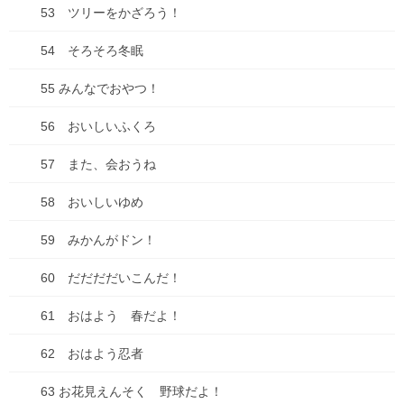
53 ツリーをかざろう！
仕事
54 そろそろ冬眠
健康
55 みんなでおやつ！
失敗談
56 おいしいふくろ
好きな・・・
57 また、会おうね
子育て・子ども
58 おいしいゆめ
家事
59 みかんがドン！
思考
60 だだだだいこんだ！
料理
61 おはよう 春だよ！
未分類
62 おはよう忍者
本
63 お花見えんそく 野球だよ！
漫画