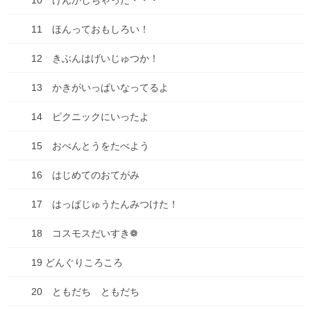
10 けんかしちゃった・・・
11 ほんっておもしろい！
次回のコメントで使用するためブラウザーに自分の名前、メール
アドレス、サイトを保存する。
12 きぶんはげいじゅつか！
13 かきがいっぱいなってるよ
14 ピクニックにいったよ
ブログ
15 おべんとうをたべよう
前の記事
2024年、今年もよろしくお願い
16 はじめてのおてがみ
します。
17 はっぱじゅうたんみつけた！
2024年1月5日
お知らせ
18 コスモスだいすき❁
次の記事
【漫画の宣伝】「オンナムラ」
19 どんぐりころころ
いよいよ配信開始です！
20 ともだち ともだち
2024年2月10日