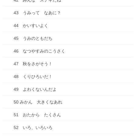
42 みんな ステキだね
2025年7月1日
43 うみって なあに？
44 かいすいよく
カテゴリー
45 うみのともだち
ブログ
46 なつやすみのこうさく
ADHD
47 秋をさがそう！
物忘れ
48 くりひろいだ！
遅刻
49 よわくないんだよ
お出かけ
50 みかん 大きくなあれ
お知らせ
51 おたから たくさん
どうでもいい話
52 いろ、いろいろ
ダイエット