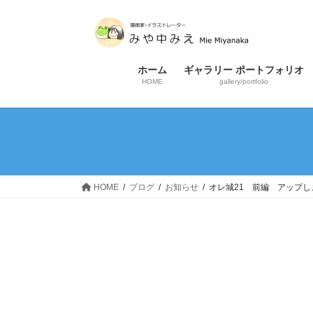
コ
ナ
ン
ビ
テ
ゲ
ン
ー
ホーム
ギャラリー ポートフォリオ
ツ
シ
HOME
gallery/portfolio
へ
ョ
ス
ン
キ
に
ッ
移
プ
動
HOME
ブログ
お知らせ
オレ城21 前編 アップし