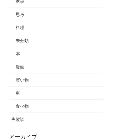
家事
思考
料理
未分類
本
漫画
買い物
車
食べ物
失敗談
アーカイブ