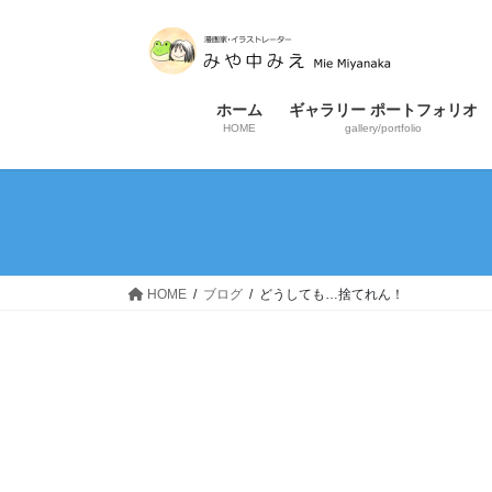
コ
ナ
ン
ビ
テ
ゲ
ン
ー
ホーム
ギャラリー ポートフォリオ
ツ
シ
HOME
gallery/portfolio
へ
ョ
ス
ン
キ
に
ッ
移
プ
動
HOME
ブログ
どうしても…捨てれん！