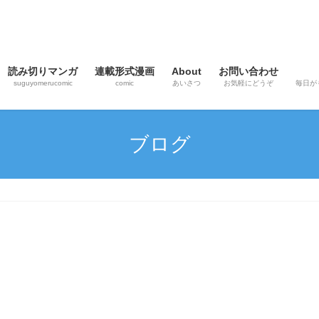
読み切りマンガ
連載形式漫画
About
お問い合わせ
suguyomerucomic
comic
あいさつ
お気軽にどうぞ
毎日が
ブログ