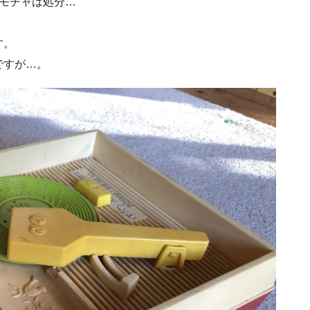
モチャは処分…
す。
ですが…。