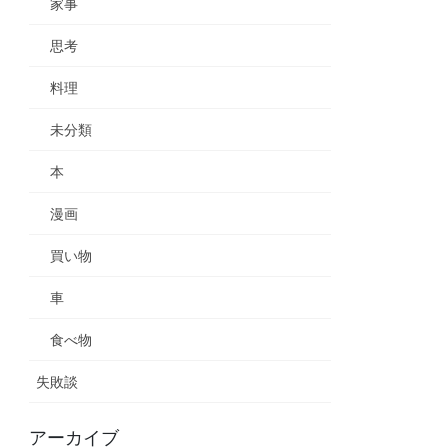
家事
思考
料理
未分類
本
漫画
買い物
車
食べ物
失敗談
アーカイブ