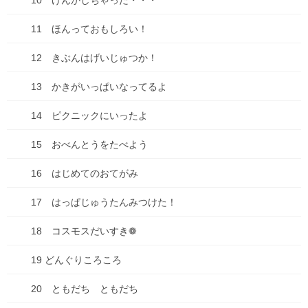
10 けんかしちゃった・・・
キビダンはどうしても売り場が限られており、通販は行っていな
いので、ここは手に入れられるチャンスです！
11 ほんっておもしろい！
きびだんごのメーカーさんは、山脇山月堂！創業明治十四年の歴
史を誇る老舗です。
12 きぶんはげいじゅつか！
山月堂の季節限定きび団子がおいしくって・・・！なので、味は
13 かきがいっぱいなってるよ
保証します！
14 ピクニックにいったよ
いっしょについてくるコーヒーも、とってもおいしいんですよ。
キビ団子に合うコーヒーを、今回新しくブレンドしました。
15 おべんとうをたべよう
ぜひ、ご賞味いただきたいです。
16 はじめてのおてがみ
17 はっぱじゅうたんみつけた！
もし、ご興味がありましたらよろしくお願いします！！！
18 コスモスだいすき❁
Follow me!
19 どんぐりころころ
20 ともだち ともだち