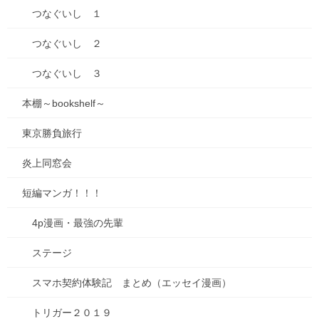
つなぐいし １
つなぐいし ２
「キビダン」 は、岡山名物「きびだんご」
つなぐいし ３
を、
本棚～bookshelf～
鬼伝説と地域ブランド「こふん王国」の世界
東京勝負旅行
観を重ねて再定義した和菓子です。
炎上同窓会
箱のサイドのイラストで、鬼伝説を表現しま
短編マンガ！！！
した。
吉備路の鬼伝説は様々な物語があり、読むの
4p漫画・最強の先輩
も楽しいですよ。
ステージ
（キビダンの中にミニ栞が入ります。その中
スマホ契約体験記 まとめ（エッセイ漫画）
で鬼伝説の四コマ漫画を描きましたのでぜひ
トリガー２０１９
読んでみて下さい。）