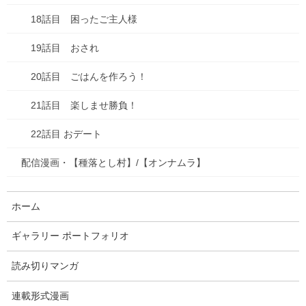
未分類
18話目 困ったご主人様
本
19話目 おされ
漫画
20話目 ごはんを作ろう！
買い物
21話目 楽しませ勝負！
車
22話目 おデート
食べ物
配信漫画・【種落とし村】/【オンナムラ】
失敗談
ホーム
アーカイブ
ギャラリー ポートフォリオ
2026年7月
読み切りマンガ
2026年6月
連載形式漫画
2026年1月