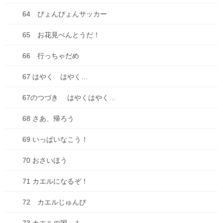
キビダンプロジェクト、開始！
64 びょんびょんサッカー
2025年9月16日
65 お花見べんとうだ！
66 行っちゃだめ
【種落とし村】最終話、各電子書籍にて配信開始&シ
ーモアにて電子単行本２巻配信開始！
67 はやく はやく…
2025年9月13日
67のつづき はやくはやく…
【悲惨】iphone壊れた
68 さあ、帰ろう
2025年8月31日
69 いっぱいなこう！
ちこちゃんとともだち 74 アップしました！
70 おさいほう
2025年7月18日
71 カエルになるぞ！
72 カエルじゅんび
コミックシーモアにて「種落とし村」最終話配信で
す！