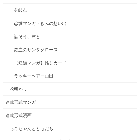
ぜひ、吉備路に古墳をめぐりに来てくださいね！
分岐点
恋愛マンガ・きみの想い出
Follow me!
話そう、君と
鉄血のサンタクロース
+10
【短編マンガ】推しカード
共有:
ラッキーヘアー山田
花明かり
連載形式マンガ
Facebook
X
Bluesky
連載形式漫画
Hatena
LINE
Threads
ちこちゃんとともだち
Copy