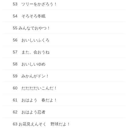
53 ツリーをかざろう！
遅刻
54 そろそろ冬眠
お出かけ
55 みんなでおやつ！
お知らせ
56 おいしいふくろ
どうでもいい話
57 また、会おうね
ダイエット
58 おいしいゆめ
仕事
59 みかんがドン！
健康
60 だだだだいこんだ！
失敗談
61 おはよう 春だよ！
好きな・・・
62 おはよう忍者
子育て・子ども
63 お花見えんそく 野球だよ！
家事