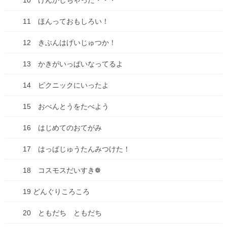
10 けんかしちゃった・・・
名前
※
11 ほんっておもしろい！
メール
※
12 きぶんはげいじゅつか！
13 かきがいっぱいなってるよ
サイト
14 ピクニックにいったよ
15 おべんとうをたべよう
16 はじめてのおてがみ
次回のコメントで使用するためブラウザーに自分の名前、メール
アドレス、サイトを保存する。
17 はっぱじゅうたんみつけた！
18 コスモスだいすき❁
19 どんぐりころころ
お知らせ
20 ともだち ともだち
前の記事