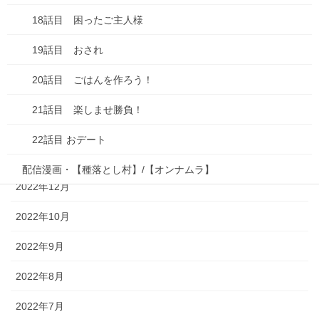
2024年1月
18話目 困ったご主人様
2023年9月
19話目 おされ
2023年7月
20話目 ごはんを作ろう！
2023年4月
21話目 楽しませ勝負！
2023年2月
22話目 おデート
2023年1月
配信漫画・【種落とし村】/【オンナムラ】
2022年12月
ホーム
2022年10月
ギャラリー ポートフォリオ
2022年9月
2022年8月
読み切りマンガ
2022年7月
連載形式漫画