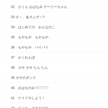
2026年1月3日
32 さくら おはなみ ゲーリーちゃん
【感謝とお知らせ】キビダンプロジェクト！
33 さ～、あそぶぞ～!!
2025年10月1日
34 はじめての おんなのこ
キビダンプロジェクト、開始！
35 もやもや もやもや…
2025年9月16日
36 もやもや バイバイ
37 かくれんぼ
【種落とし村】最終話、各電子書籍にて配信開始&シ
ーモアにて電子単行本２巻配信開始！
38 カサ カサ たん たん
2025年9月13日
39 カサのダンス
【悲惨】iphone壊れた
40 おはなのみつ♡♡♡
2025年8月31日
41 ケイドロしよう！
ちこちゃんとともだち 74 アップしました！