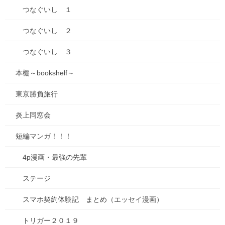
照れますね(#^^#)
つなぐいし １
つなぐいし ２
つなぐいし ３
本棚～bookshelf～
東京勝負旅行
炎上同窓会
短編マンガ！！！
古墳カードは全部で10種類、なかなか集めるのは大変ですが、吉
4p漫画・最強の先輩
備路にお越しの際にはぜひ、コーヒーとカードをお土産にゲット
してください！
ステージ
イラストは、古墳に親しみやすいように、かわいく描いていま
す。
スマホ契約体験記 まとめ（エッセイ漫画）
カードについているQRコードを読み取ると、古墳情報にアクセス
できますよ！
トリガー２０１９