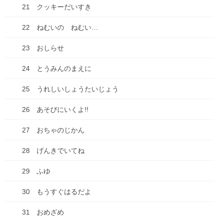
古墳珈琲のカードが出来まし
21 クッキーだいすき
た！
22 ねむいの ねむい…
2023年7月20日
ブログ
23 おしらせ
次の記事
2024年、今年もよろしくお願い
24 とうみんのまえに
します。
25 うれしいしょうたいじょう
2024年1月5日
26 あそびにいくよ!!
最近の投稿
27 おちゃのじかん
七夕ですね
28 げんきでいてね
2026年7月7日
29 ふゆ
山口の瓦そば
2026年6月27日
30 もうすぐはるだよ
2026年来ました！
31 おめざめ