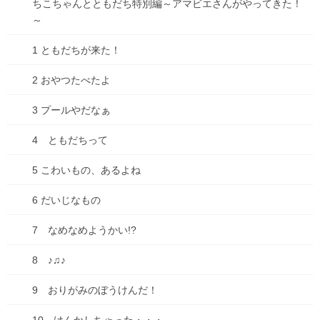
ちこちゃんとともだち特別編～アマビエさんがやってきた！
～
お知らせ
、
ブログ
、
仕事
カテゴリー
1 ともだちが来た！
コメントを残す
2 おやつたべたよ
3 プールやだなぁ
メールアドレスが公開されることはありません。
※
が付いている
欄は必須項目です
4 ともだちって
コメント
※
5 こわいもの、あるよね
6 だいじなもの
7 なめなめようかい!?
8 ♪♫♪
9 おりがみのぼうけんだ！