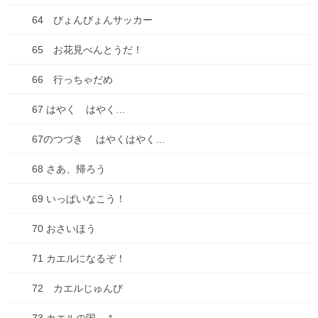
64 びょんびょんサッカー
思考
65 お花見べんとうだ！
料理
66 行っちゃだめ
未分類
67 はやく はやく…
本
67のつづき はやくはやく…
漫画
68 さあ、帰ろう
買い物
69 いっぱいなこう！
車
70 おさいほう
食べ物
71 カエルになるぞ！
失敗談
72 カエルじゅんび
アーカイブ