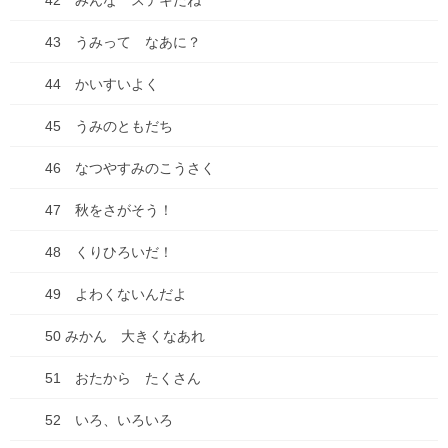
42 みんな ステキだね
2025年7月18日
43 うみって なあに？
44 かいすいよく
コミックシーモアにて「種落とし村」最終話配信で
す！
45 うみのともだち
2025年7月13日
46 なつやすみのこうさく
古墳珈琲に新ブレンド登場！「キビダンブレンド」
47 秋をさがそう！
2025年7月1日
48 くりひろいだ！
49 よわくないんだよ
カテゴリー
50 みかん 大きくなあれ
ブログ
51 おたから たくさん
ADHD
52 いろ、いろいろ
物忘れ