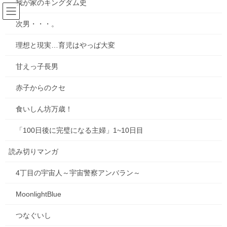
我が家のキングダム史
コ
ナ
ン
ビ
次男・・・。
テ
ゲ
ン
ー
お知らせ
理想と現実…育児はやっぱ大変
ツ
シ
へ
ョ
甘えっ子長男
ス
ン
HOME
ブログ
お知らせ
古墳珈琲のカードがニュースに出たよ！
キ
に
赤子からのクセ
ッ
移
プ
動
2023年9月24日
/ 最終更新日時 :
2023年9月24日
mie
食いしん坊万歳！
お知らせ
「100日後に完璧になる主婦」1~10日目
古墳珈琲のカードがニュースに出
たよ！
読み切りマンガ
4丁目の宇宙人～宇宙警察アンバラン～
以前、古墳珈琲についてくるおまけのカードを描いたのですが、
そのカードがなんと、地元のニュースに取り上げられました！
MoonlightBlue
RSKイブニングニュースさん、ありがとうございます！
つなぐいし