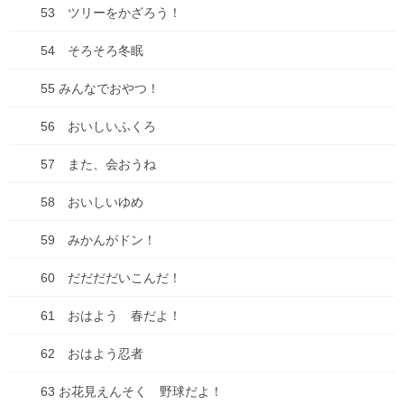
53 ツリーをかざろう！
山口の瓦そば
2026年6月27日
54 そろそろ冬眠
2026年来ました！
55 みんなでおやつ！
2026年1月3日
56 おいしいふくろ
【感謝とお知らせ】キビダンプロジェクト！
57 また、会おうね
2025年10月1日
58 おいしいゆめ
キビダンプロジェクト、開始！
59 みかんがドン！
2025年9月16日
60 だだだだいこんだ！
61 おはよう 春だよ！
【種落とし村】最終話、各電子書籍にて配信開始&シ
ーモアにて電子単行本２巻配信開始！
62 おはよう忍者
2025年9月13日
63 お花見えんそく 野球だよ！