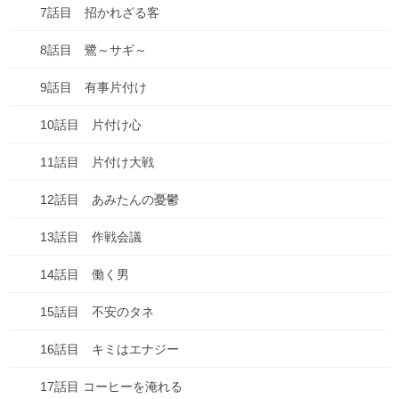
7話目 招かれざる客
好きな・・・
8話目 鷺～サギ～
子育て・子ども
9話目 有事片付け
家事
10話目 片付け心
思考
11話目 片付け大戦
料理
12話目 あみたんの憂鬱
未分類
13話目 作戦会議
本
14話目 働く男
漫画
15話目 不安のタネ
買い物
16話目 キミはエナジー
車
17話目 コーヒーを淹れる