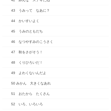
42 みんな ステキだね
前の記事
【ジブン手帳】来年のジブン手
43 うみって なあに？
帳は初のmini！
44 かいすいよく
2024年10月14日
45 うみのともだち
46 なつやすみのこうさく
47 秋をさがそう！
ブログ
次の記事
48 くりひろいだ！
2025です！
49 よわくないんだよ
2025年1月1日
50 みかん 大きくなあれ
最近の投稿
51 おたから たくさん
七夕ですね
52 いろ、いろいろ
2026年7月7日