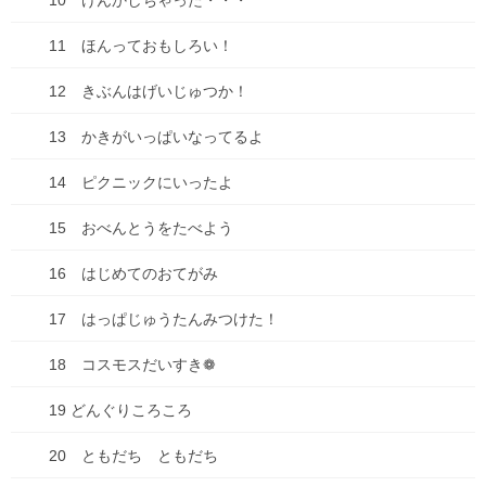
10 けんかしちゃった・・・
コクヨ公式ステーショナリーオンラインショップ スマートなダ
11 ほんっておもしろい！
ブルクリップ
はこちらからどうぞ！
12 きぶんはげいじゅつか！
Follow me!
13 かきがいっぱいなってるよ
14 ピクニックにいったよ
15 おべんとうをたべよう
0
16 はじめてのおてがみ
共有:
17 はっぱじゅうたんみつけた！
18 コスモスだいすき❁
19 どんぐりころころ
Facebook
X
Bluesky
20 ともだち ともだち
Hatena
LINE
Threads