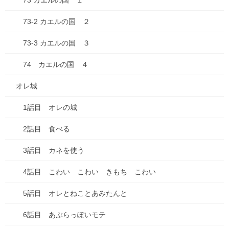
73 カエルの国 １
ブログ
73-2 カエルの国 ２
ADHD
73-3 カエルの国 ３
物忘れ
74 カエルの国 ４
遅刻
オレ城
お出かけ
1話目 オレの城
お知らせ
2話目 食べる
どうでもいい話
3話目 カネを使う
ダイエット
4話目 こわい こわい きもち こわい
仕事
5話目 オレとねことあみたんと
健康
6話目 あぶらっぽいモテ
失敗談