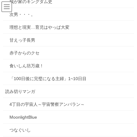
我が家のキングダム史
コ
ナ
ン
ビ
次男・・・。
テ
ゲ
ン
ー
ブログ
理想と現実…育児はやっぱ大変
ツ
シ
へ
ョ
甘えっ子長男
ス
ン
HOME
ブログ
スマートなダブルクリップを買いました
キ
に
赤子からのクセ
ッ
移
プ
動
2024年12月19日
/ 最終更新日時 :
2024年12月19日
mie
食いしん坊万歳！
ブログ
「100日後に完璧になる主婦」1~10日目
スマートなダブルクリップを買い
ました
読み切りマンガ
4丁目の宇宙人～宇宙警察アンバラン～
MoonlightBlue
つなぐいし