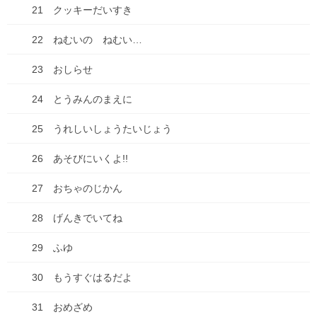
Copy
21 クッキーだいすき
22 ねむいの ねむい…
ブログ
、
買い物
カテゴリー
23 おしらせ
コメントを残す
24 とうみんのまえに
25 うれしいしょうたいじょう
メールアドレスが公開されることはありません。
※
が付いている
欄は必須項目です
26 あそびにいくよ!!
コメント
※
27 おちゃのじかん
28 げんきでいてね
29 ふゆ
30 もうすぐはるだよ
31 おめざめ