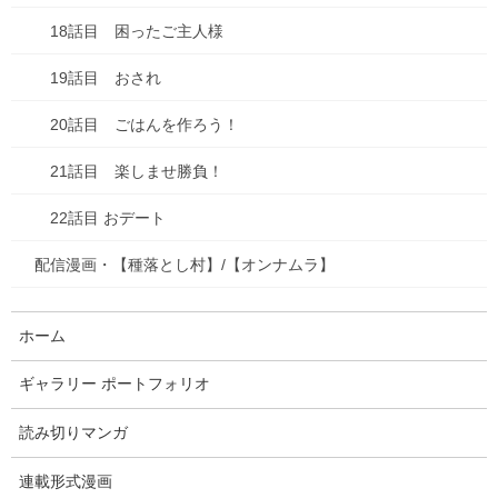
食べ物
18話目 困ったご主人様
失敗談
19話目 おされ
アーカイブ
20話目 ごはんを作ろう！
2026年7月
21話目 楽しませ勝負！
2026年6月
22話目 おデート
2026年1月
配信漫画・【種落とし村】/【オンナムラ】
2025年10月
ホーム
2025年9月
ギャラリー ポートフォリオ
2025年8月
読み切りマンガ
2025年7月
連載形式漫画
2025年6月