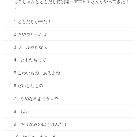
ちこちゃんとともだち特別編～アマビエさんがやってきた！
～
そんな時に見つけた、ダブルクリップ！これは！と思い、購入し
ました。
1 ともだちが来た！
使ってみたら、とっても使いやすかったです～！
2 おやつたべたよ
普通のクリップより薄いので、圧迫感がなく、邪魔にならず、紙
をめくりやすい！
3 プールやだなぁ
良い買い物をしました～！
4 ともだちって
こちらのクリップは、コクヨの公式ステーショナリーオンライン
ショップで売っています。
5 こわいもの、あるよね
コクヨデザインアワード2018の優秀賞受賞作を商品化したものだ
そうで、
6 だいじなもの
普通のクリップよりお値段が張りますが、（5個入り1,100円税
込）お値段以上だと思います。
7 なめなめようかい!?
いつも使うものがストレスなく使えるって事って、幸福度アップ
8 ♪♫♪
で幸せ！です。
9 おりがみのぼうけんだ！
↓リンクを張っておきますので、ご興味ある方はのぞいてみてくだ
さい(^^)/