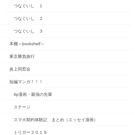
つなぐいし １
つなぐいし ２
つなぐいし ３
本棚～bookshelf～
東京勝負旅行
炎上同窓会
短編マンガ！！！
4p漫画・最強の先輩
ステージ
スマホ契約体験記 まとめ（エッセイ漫画）
トリガー２０１９