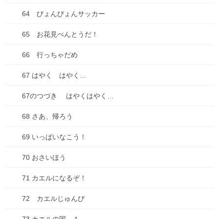
【悲惨】iphone壊れた
64 びょんびょんサッカー
2025年8月31日
65 お花見べんとうだ！
ちこちゃんとともだち 74 アップしました！
66 行っちゃだめ
2025年7月18日
67 はやく はやく…
67のつづき はやくはやく…
コミックシーモアにて「種落とし村」最終話配信で
す！
68 さあ、帰ろう
2025年7月13日
69 いっぱいなこう！
古墳珈琲に新ブレンド登場！「キビダンブレンド」
70 おさいほう
2025年7月1日
71 カエルになるぞ！
72 カエルじゅんび
カテゴリー