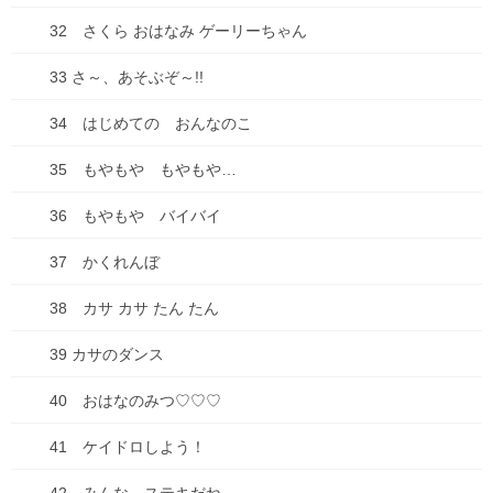
32 さくら おはなみ ゲーリーちゃん
名前
※
33 さ～、あそぶぞ～!!
34 はじめての おんなのこ
メール
※
35 もやもや もやもや…
サイト
36 もやもや バイバイ
37 かくれんぼ
38 カサ カサ たん たん
次回のコメントで使用するためブラウザーに自分の名前、メール
アドレス、サイトを保存する。
39 カサのダンス
40 おはなのみつ♡♡♡
41 ケイドロしよう！
ブログ