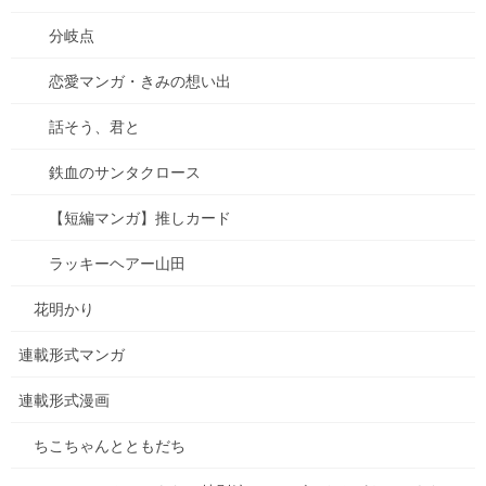
分岐点
恋愛マンガ・きみの想い出
話そう、君と
鉄血のサンタクロース
【短編マンガ】推しカード
ラッキーヘアー山田
何かの記事でみつけた、「スマートなダブルクリップ」。
花明かり
私はネーム（漫画の設計図のような鉛筆書きのラフ）を描く時、
連載形式マンガ
大体10枚以上の紙をクリップで留めて、何度も何度もページをめ
くり、確認をするので、
連載形式漫画
従来のクリップでは大きくて煩わしいな、といつも思っていまし
た。
ちこちゃんとともだち
その紙をクリアファイルに入れるときも、クリップ部分がデカく
て邪魔になっていまして…。