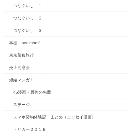
つなぐいし １
つなぐいし ２
つなぐいし ３
本棚～bookshelf～
東京勝負旅行
炎上同窓会
短編マンガ！！！
4p漫画・最強の先輩
遅ればせながら、あけましておめでとうございます。
ステージ
今年もどうぞよろしくお願い申し上げます。 といいますか、もう
スマホ契約体験記 まとめ（エッセイ漫画）
21日だし、遅れすぎ。
トリガー２０１９
でも1月は…毎年、後半のこのくらいにやっと落ち着く。