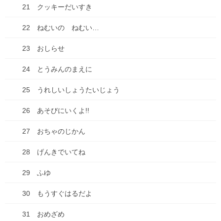
21 クッキーだいすき
サイト
22 ねむいの ねむい…
23 おしらせ
次回のコメントで使用するためブラウザーに自分の名前、メール
24 とうみんのまえに
アドレス、サイトを保存する。
25 うれしいしょうたいじょう
26 あそびにいくよ!!
27 おちゃのじかん
ブログ
前の記事
28 げんきでいてね
短編マンガをアップしました。
29 ふゆ
2021年12月26日
30 もうすぐはるだよ
お知らせ
次の記事
31 おめざめ
オレ城19話目、アップしまし