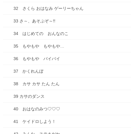
た…ところで服の世話ってどう
32 さくら おはなみ ゲーリーちゃん
してる？
2022年1月30日
33 さ～、あそぶぞ～!!
34 はじめての おんなのこ
35 もやもや もやもや…
36 もやもや バイバイ
最近の投稿
37 かくれんぼ
七夕ですね
38 カサ カサ たん たん
2026年7月7日
39 カサのダンス
山口の瓦そば
2026年6月27日
40 おはなのみつ♡♡♡
2026年来ました！
41 ケイドロしよう！
2026年1月3日