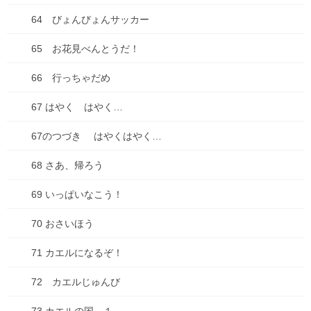
64 びょんびょんサッカー
お出かけ
65 お花見べんとうだ！
お知らせ
66 行っちゃだめ
どうでもいい話
67 はやく はやく…
ダイエット
67のつづき はやくはやく…
仕事
68 さあ、帰ろう
健康
69 いっぱいなこう！
失敗談
70 おさいほう
好きな・・・
71 カエルになるぞ！
子育て・子ども
72 カエルじゅんび
家事