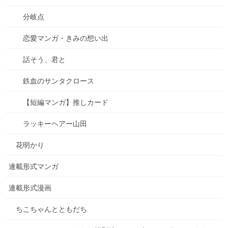
分岐点
怒涛の年末年始を乗り越え、子供たちの冬休みも乗り越え、新学
期が始まり、給食も始まり、剣道の寒稽古を乗り越え、疲れから
恋愛マンガ・きみの想い出
来る体調不良も乗り越え、そして今！やっとゆるりと出来るとい
う訳です。
話そう、君と
という事で、ボチボチとマンガを描いたりしています。3月までた
鉄血のサンタクロース
くさん描ければいいな。
【短編マンガ】推しカード
今年の目標は特に何もなく、ただひたすら作品を描けるだけ描こ
うと思ってます。…ん？これが目標になんのか。よく分からんけ
ラッキーヘアー山田
ど。
花明かり
あ、最重要目標。健康に気をつける。やっぱこれだね。
連載形式マンガ
皆さまにとって2022年、良い年になりますように。
連載形式漫画
Follow me!
ちこちゃんとともだち