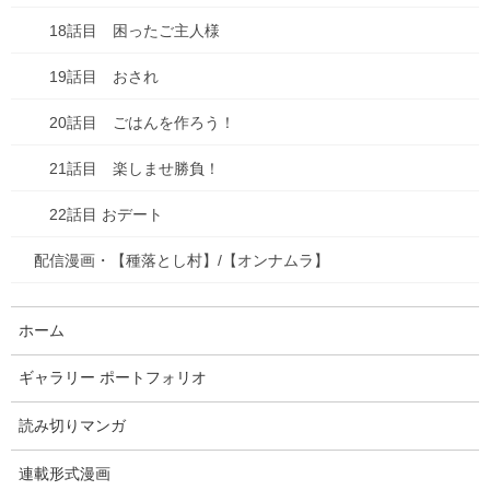
2025年2月
18話目 困ったご主人様
2025年1月
19話目 おされ
2024年12月
20話目 ごはんを作ろう！
2024年10月
21話目 楽しませ勝負！
2024年7月
22話目 おデート
2024年6月
配信漫画・【種落とし村】/【オンナムラ】
2024年5月
2024年4月
ホーム
2024年3月
ギャラリー ポートフォリオ
2024年2月
読み切りマンガ
2024年1月
連載形式漫画