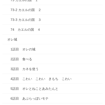
73 カエルの国 １
思考
73-2 カエルの国 ２
料理
73-3 カエルの国 ３
未分類
74 カエルの国 ４
本
オレ城
漫画
1話目 オレの城
買い物
2話目 食べる
車
3話目 カネを使う
食べ物
4話目 こわい こわい きもち こわい
失敗談
5話目 オレとねことあみたんと
アーカイブ
6話目 あぶらっぽいモテ
2026年7月