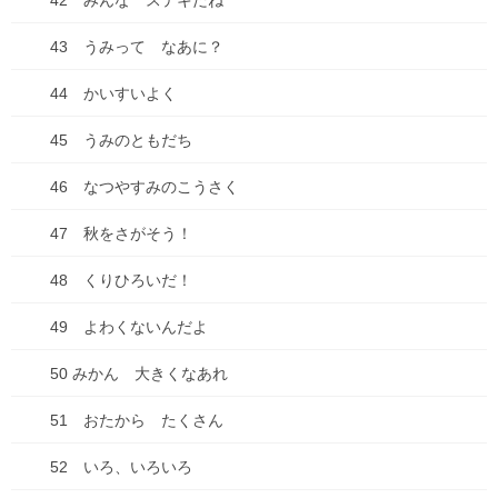
42 みんな ステキだね
【感謝とお知らせ】キビダンプロジェクト！
2025年10月1日
43 うみって なあに？
44 かいすいよく
キビダンプロジェクト、開始！
45 うみのともだち
2025年9月16日
46 なつやすみのこうさく
47 秋をさがそう！
【種落とし村】最終話、各電子書籍にて配信開始&シ
ーモアにて電子単行本２巻配信開始！
48 くりひろいだ！
2025年9月13日
49 よわくないんだよ
【悲惨】iphone壊れた
2025年8月31日
50 みかん 大きくなあれ
51 おたから たくさん
ちこちゃんとともだち 74 アップしました！
52 いろ、いろいろ
2025年7月18日