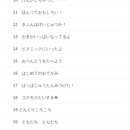
10 けんかしちゃった・・・
メールアドレスが公開されることはありません。
※
が付いている
11 ほんっておもしろい！
欄は必須項目です
12 きぶんはげいじゅつか！
コメント
※
13 かきがいっぱいなってるよ
14 ピクニックにいったよ
15 おべんとうをたべよう
16 はじめてのおてがみ
17 はっぱじゅうたんみつけた！
名前
※
18 コスモスだいすき❁
19 どんぐりころころ
メール
※
20 ともだち ともだち