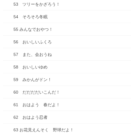
53 ツリーをかざろう！
54 そろそろ冬眠
コミックシーモアにて「種落とし村」最終話配信で
す！
55 みんなでおやつ！
2025年7月13日
56 おいしいふくろ
古墳珈琲に新ブレンド登場！「キビダンブレンド」
57 また、会おうね
2025年7月1日
58 おいしいゆめ
59 みかんがドン！
カテゴリー
60 だだだだいこんだ！
ブログ
61 おはよう 春だよ！
ADHD
62 おはよう忍者
物忘れ
63 お花見えんそく 野球だよ！
遅刻