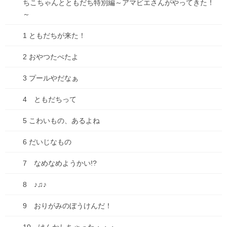
ちこちゃんとともだち特別編～アマビエさんがやってきた！
～
0
1 ともだちが来た！
共有:
2 おやつたべたよ
3 プールやだなぁ
4 ともだちって
Facebook
X
Bluesky
5 こわいもの、あるよね
Hatena
LINE
Threads
6 だいじなもの
Copy
7 なめなめようかい!?
ブログ
カテゴリー
8 ♪♫♪
9 おりがみのぼうけんだ！
コメントを残す