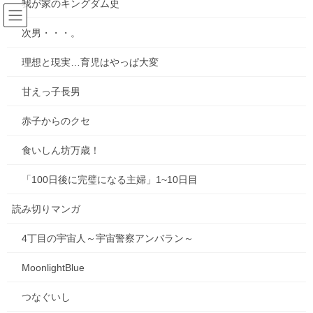
我が家のキングダム史
コ
ナ
ン
ビ
次男・・・。
テ
ゲ
ン
ー
ブログ
理想と現実…育児はやっぱ大変
ツ
シ
へ
ョ
甘えっ子長男
ス
ン
HOME
ブログ
あけました2022
キ
に
赤子からのクセ
ッ
移
プ
動
2022年1月21日
/ 最終更新日時 :
2022年1月30日
mie
食いしん坊万歳！
ブログ
「100日後に完璧になる主婦」1~10日目
あけました2022
読み切りマンガ
4丁目の宇宙人～宇宙警察アンバラン～
MoonlightBlue
つなぐいし