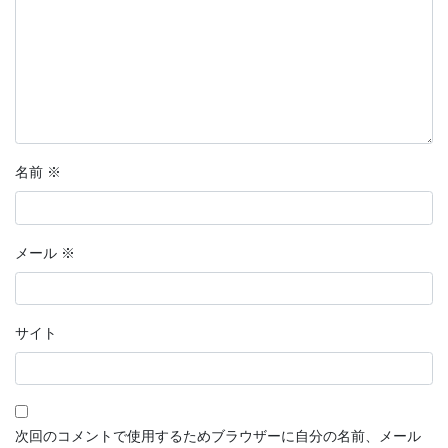
分岐点
恋愛マンガ・きみの想い出
話そう、君と
鉄血のサンタクロース
名前
※
【短編マンガ】推しカード
ラッキーヘアー山田
メール
※
花明かり
連載形式マンガ
サイト
連載形式漫画
ちこちゃんとともだち
次回のコメントで使用するためブラウザーに自分の名前、メール