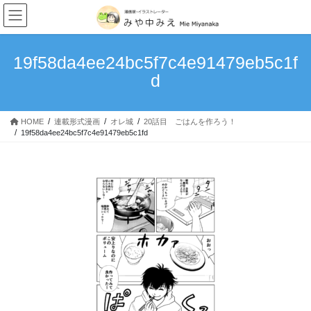
我が家のキングダム史
コ
ナ
ン
ビ
次男・・・。
テ
ゲ
ン
ー
19f58da4ee24bc5f7c4e91479eb5c1f
理想と現実…育児はやっぱ大変
ツ
シ
d
へ
ョ
甘えっ子長男
ス
ン
キ
に
赤子からのクセ
HOME
連載形式漫画
オレ城
20話目 ごはんを作ろう！
ッ
移
19f58da4ee24bc5f7c4e91479eb5c1fd
プ
動
食いしん坊万歳！
「100日後に完璧になる主婦」1~10日目
読み切りマンガ
4丁目の宇宙人～宇宙警察アンバラン～
MoonlightBlue
つなぐいし