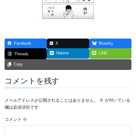
つなぐいし １
つなぐいし ２
つなぐいし ３
Facebook
X
Bluesky
本棚～bookshelf～
Hatena
LINE
Threads
東京勝負旅行
Copy
炎上同窓会
コメントを残す
短編マンガ！！！
4p漫画・最強の先輩
メールアドレスが公開されることはありません。
※
が付いている
欄は必須項目です
ステージ
コメント
※
スマホ契約体験記 まとめ（エッセイ漫画）
トリガー２０１９