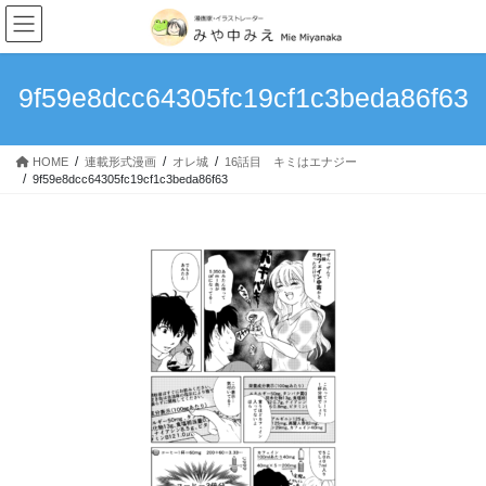
我が家のキングダム史
コ
ナ
ン
ビ
次男・・・。
テ
ゲ
ン
ー
9f59e8dcc64305fc19cf1c3beda86f63
理想と現実…育児はやっぱ大変
ツ
シ
へ
ョ
甘えっ子長男
ス
ン
HOME
連載形式漫画
オレ城
16話目 キミはエナジー
キ
に
9f59e8dcc64305fc19cf1c3beda86f63
赤子からのクセ
ッ
移
プ
動
食いしん坊万歳！
「100日後に完璧になる主婦」1~10日目
読み切りマンガ
4丁目の宇宙人～宇宙警察アンバラン～
MoonlightBlue
つなぐいし