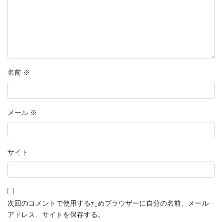
分岐点
恋愛マンガ・きみの想い出
話そう、君と
名前
※
鉄血のサンタクロース
【短編マンガ】推しカード
メール
※
ラッキーヘアー山田
花明かり
サイト
連載形式マンガ
連載形式漫画
次回のコメントで使用するためブラウザーに自分の名前、メール
ちこちゃんとともだち
アドレス、サイトを保存する。