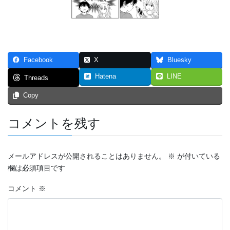
つなぐいし １
つなぐいし ２
つなぐいし ３
Facebook
X
Bluesky
本棚～bookshelf～
Hatena
LINE
Threads
Copy
東京勝負旅行
炎上同窓会
コメントを残す
短編マンガ！！！
メールアドレスが公開されることはありません。
※
が付いている
4p漫画・最強の先輩
欄は必須項目です
ステージ
コメント
※
スマホ契約体験記 まとめ（エッセイ漫画）
トリガー２０１９