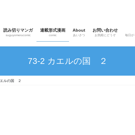
読み切りマンガ
連載形式漫画
About
お問い合わせ
suguyomerucomic
comic
あいさつ
お気軽にどうぞ
毎日が
73-2 カエルの国 ２
 カエルの国 ２