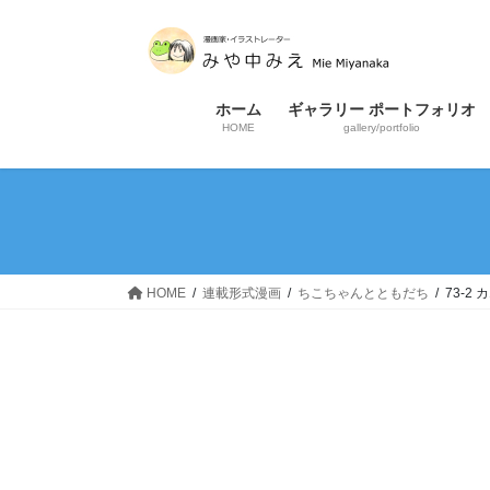
コ
ナ
ン
ビ
テ
ゲ
ン
ー
ホーム
ギャラリー ポートフォリオ
ツ
シ
HOME
gallery/portfolio
へ
ョ
ス
ン
キ
に
ッ
移
プ
動
HOME
連載形式漫画
ちこちゃんとともだち
73-2