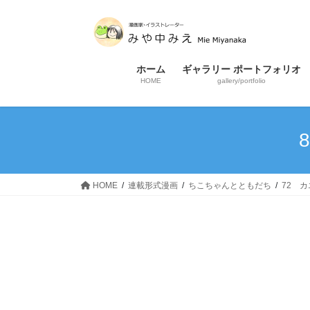
コ
ナ
ン
ビ
テ
ゲ
ン
ー
ホーム
ギャラリー ポートフォリオ
ツ
シ
HOME
gallery/portfolio
へ
ョ
ス
ン
キ
に
8
ッ
移
プ
動
HOME
連載形式漫画
ちこちゃんとともだち
72 