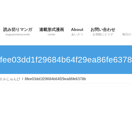
読み切りマンガ
連載形式漫画
About
お問い合わせ
suguyomerucomic
comic
あいさつ
お気軽にどうぞ
毎日が
fee03dd1f29684b64f29ea86fe637
カエルじゅんび
8fee03dd1f29684b64f29ea86fe6378b