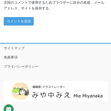
ちこちゃんとともだち特別編～アマビエさんがやってきた！
次回のコメントで使用するためブラウザーに自分の名前、メール
～
アドレス、サイトを保存する。
1 ともだちが来た！
2 おやつたべたよ
3 プールやだなぁ
サイトマップ
4 ともだちって
免責事項
5 こわいもの、あるよね
プライバシーポリシー
6 だいじなもの
7 なめなめようかい!?
8 ♪♫♪
9 おりがみのぼうけんだ！