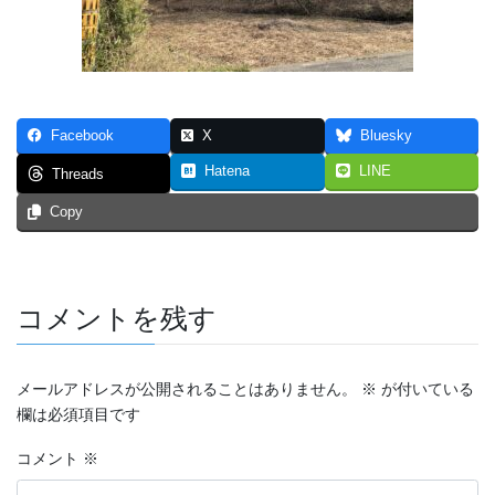
つなぐいし １
つなぐいし ２
つなぐいし ３
Facebook
X
Bluesky
本棚～bookshelf～
Hatena
LINE
Threads
東京勝負旅行
Copy
炎上同窓会
短編マンガ！！！
コメントを残す
4p漫画・最強の先輩
メールアドレスが公開されることはありません。
※
が付いている
ステージ
欄は必須項目です
スマホ契約体験記 まとめ（エッセイ漫画）
コメント
※
トリガー２０１９