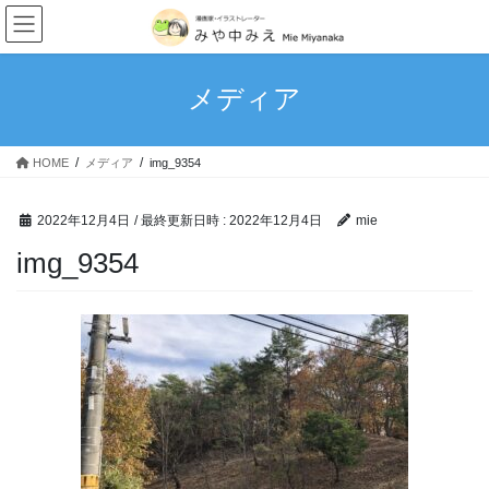
我が家のキングダム史
コ
ナ
ン
ビ
次男・・・。
テ
ゲ
ン
ー
メディア
理想と現実…育児はやっぱ大変
ツ
シ
へ
ョ
甘えっ子長男
ス
ン
HOME
メディア
img_9354
キ
に
赤子からのクセ
ッ
移
プ
動
2022年12月4日
/ 最終更新日時 :
2022年12月4日
mie
食いしん坊万歳！
img_9354
「100日後に完璧になる主婦」1~10日目
読み切りマンガ
4丁目の宇宙人～宇宙警察アンバラン～
MoonlightBlue
つなぐいし