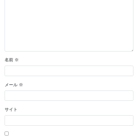
分岐点
恋愛マンガ・きみの想い出
話そう、君と
鉄血のサンタクロース
名前
※
【短編マンガ】推しカード
ラッキーヘアー山田
メール
※
花明かり
連載形式マンガ
サイト
連載形式漫画
ちこちゃんとともだち