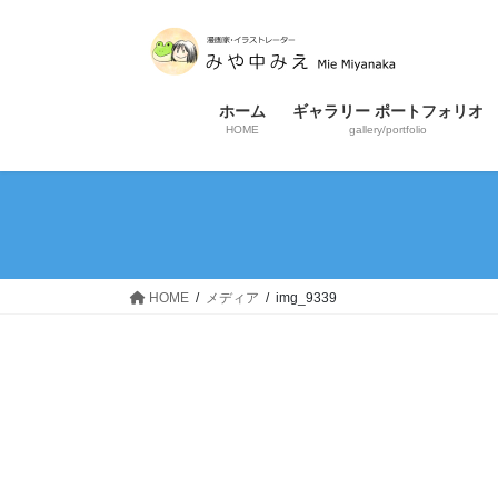
コ
ナ
ン
ビ
テ
ゲ
ン
ー
ホーム
ギャラリー ポートフォリオ
ツ
シ
HOME
gallery/portfolio
へ
ョ
ス
ン
キ
に
ッ
移
プ
動
HOME
メディア
img_9339