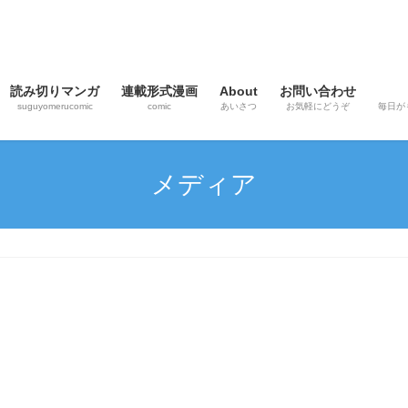
読み切りマンガ
連載形式漫画
About
お問い合わせ
suguyomerucomic
comic
あいさつ
お気軽にどうぞ
毎日が
メディア