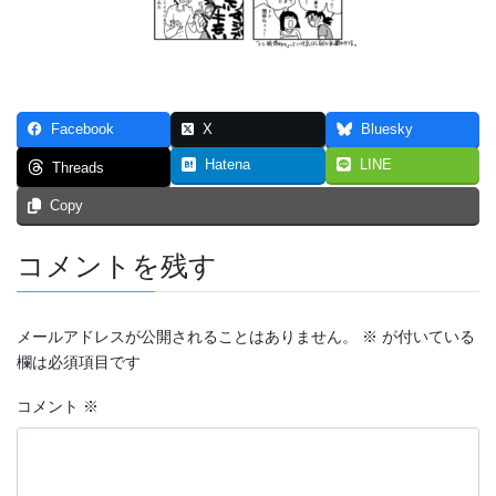
つなぐいし １
つなぐいし ２
つなぐいし ３
Facebook
X
Bluesky
本棚～bookshelf～
Hatena
LINE
Threads
Copy
東京勝負旅行
炎上同窓会
コメントを残す
短編マンガ！！！
メールアドレスが公開されることはありません。
※
が付いている
4p漫画・最強の先輩
欄は必須項目です
ステージ
コメント
※
スマホ契約体験記 まとめ（エッセイ漫画）
トリガー２０１９