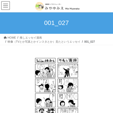
我が家のキングダム史
コ
ナ
ン
ビ
次男・・・。
テ
ゲ
ン
ー
001_027
理想と現実…育児はやっぱ大変
ツ
シ
へ
ョ
甘えっ子長男
ス
ン
HOME
推しエッセイ漫画
キ
に
映像（TVとか写真とかインスタとか）見たというエッセイ
001_027
赤子からのクセ
ッ
移
プ
動
食いしん坊万歳！
「100日後に完璧になる主婦」1~10日目
読み切りマンガ
4丁目の宇宙人～宇宙警察アンバラン～
MoonlightBlue
つなぐいし