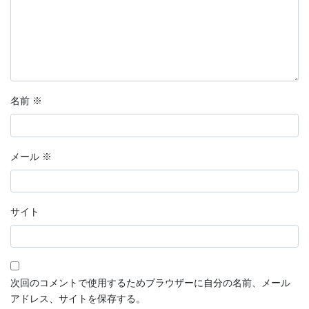
分岐点
恋愛マンガ・きみの想い出
話そう、君と
名前
※
鉄血のサンタクロース
【短編マンガ】推しカード
メール
※
ラッキーヘアー山田
花明かり
サイト
連載形式マンガ
連載形式漫画
次回のコメントで使用するためブラウザーに自分の名前、メール
ちこちゃんとともだち
アドレス、サイトを保存する。