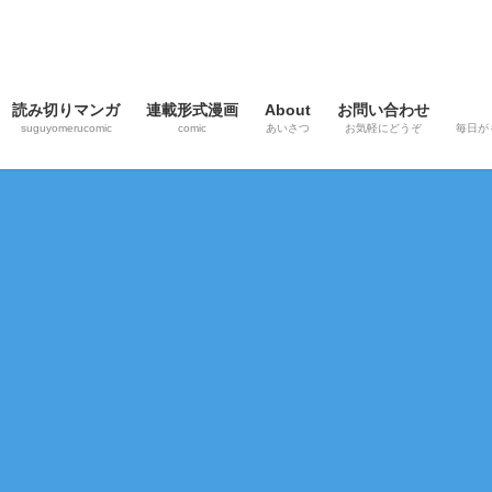
読み切りマンガ
連載形式漫画
About
お問い合わせ
suguyomerucomic
comic
あいさつ
お気軽にどうぞ
毎日が