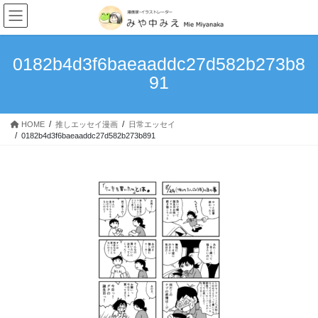
我が家のキングダム史
コ
ナ
ン
ビ
次男・・・。
テ
ゲ
ン
ー
0182b4d3f6baeaaddc27d582b273b8
理想と現実…育児はやっぱ大変
ツ
シ
91
へ
ョ
甘えっ子長男
ス
ン
キ
に
赤子からのクセ
HOME
推しエッセイ漫画
日常エッセイ
ッ
移
0182b4d3f6baeaaddc27d582b273b891
プ
動
食いしん坊万歳！
「100日後に完璧になる主婦」1~10日目
読み切りマンガ
4丁目の宇宙人～宇宙警察アンバラン～
MoonlightBlue
つなぐいし