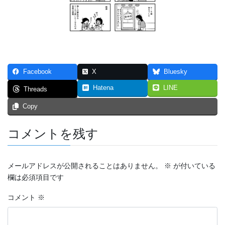
つなぐいし １
つなぐいし ２
つなぐいし ３
Facebook
X
Bluesky
本棚～bookshelf～
Hatena
LINE
Threads
東京勝負旅行
Copy
炎上同窓会
コメントを残す
短編マンガ！！！
4p漫画・最強の先輩
メールアドレスが公開されることはありません。
※
が付いている
欄は必須項目です
ステージ
コメント
※
スマホ契約体験記 まとめ（エッセイ漫画）
トリガー２０１９