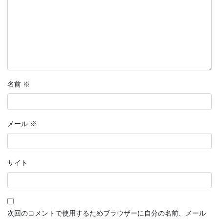
分岐点
恋愛マンガ・きみの想い出
話そう、君と
鉄血のサンタクロース
名前
※
【短編マンガ】推しカード
ラッキーヘアー山田
メール
※
花明かり
連載形式マンガ
サイト
連載形式漫画
ちこちゃんとともだち
次回のコメントで使用するためブラウザーに自分の名前、メール