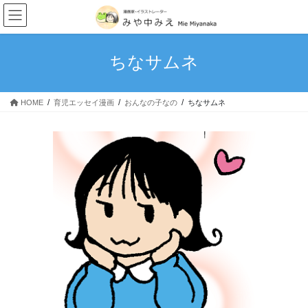
我が家のキングダム史
コ
ナ
ン
ビ
次男・・・。
テ
ゲ
ン
ー
ちなサムネ
理想と現実…育児はやっぱ大変
ツ
シ
へ
ョ
甘えっ子長男
ス
ン
HOME
育児エッセイ漫画
おんなの子なの
ちなサムネ
キ
に
赤子からのクセ
ッ
移
プ
動
食いしん坊万歳！
「100日後に完璧になる主婦」1~10日目
読み切りマンガ
4丁目の宇宙人～宇宙警察アンバラン～
MoonlightBlue
つなぐいし