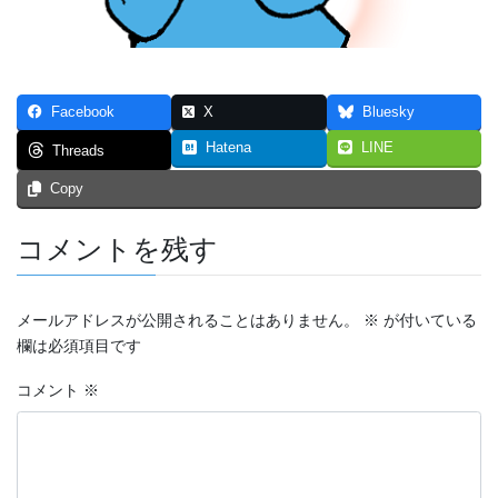
つなぐいし １
つなぐいし ２
Facebook
X
Bluesky
つなぐいし ３
Hatena
LINE
Threads
本棚～bookshelf～
Copy
東京勝負旅行
コメントを残す
炎上同窓会
短編マンガ！！！
メールアドレスが公開されることはありません。
※
が付いている
欄は必須項目です
4p漫画・最強の先輩
コメント
※
ステージ
スマホ契約体験記 まとめ（エッセイ漫画）
トリガー２０１９