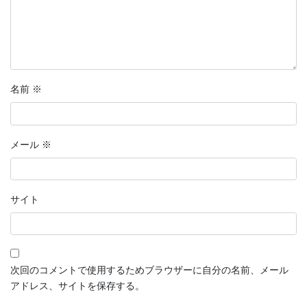
分岐点
恋愛マンガ・きみの想い出
話そう、君と
名前
※
鉄血のサンタクロース
【短編マンガ】推しカード
メール
※
ラッキーヘアー山田
花明かり
サイト
連載形式マンガ
連載形式漫画
次回のコメントで使用するためブラウザーに自分の名前、メール
ちこちゃんとともだち
アドレス、サイトを保存する。