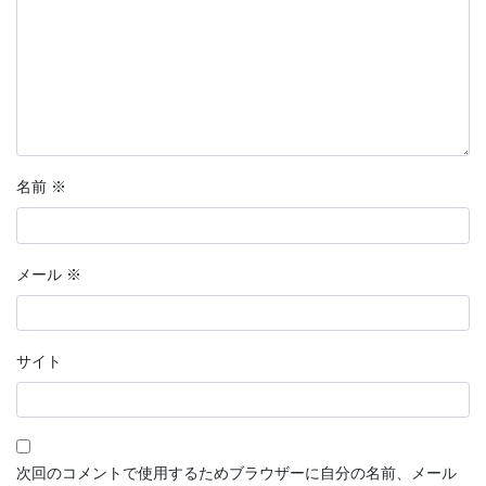
分岐点
恋愛マンガ・きみの想い出
話そう、君と
鉄血のサンタクロース
名前
※
【短編マンガ】推しカード
ラッキーヘアー山田
メール
※
花明かり
連載形式マンガ
サイト
連載形式漫画
ちこちゃんとともだち
次回のコメントで使用するためブラウザーに自分の名前、メール