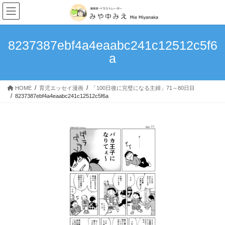
我が家のキングダム史
コ
ナ
ン
ビ
次男・・・。
テ
ゲ
ン
ー
8237387ebf4a4eaabc241c12512c5f6
理想と現実…育児はやっぱ大変
ツ
シ
a
へ
ョ
甘えっ子長男
ス
ン
キ
に
赤子からのクセ
HOME
育児エッセイ漫画
「100日後に完璧になる主婦」71～80日目
ッ
移
8237387ebf4a4eaabc241c12512c5f6a
プ
動
食いしん坊万歳！
「100日後に完璧になる主婦」1~10日目
読み切りマンガ
4丁目の宇宙人～宇宙警察アンバラン～
MoonlightBlue
つなぐいし