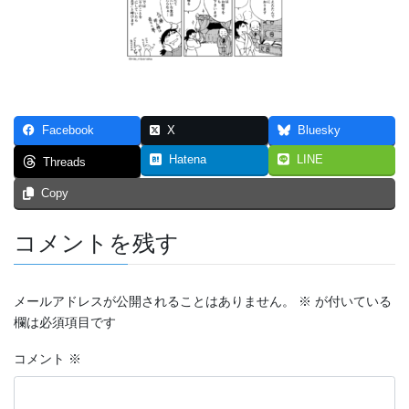
つなぐいし １
つなぐいし ２
つなぐいし ３
Facebook
X
Bluesky
本棚～bookshelf～
Hatena
LINE
Threads
東京勝負旅行
Copy
炎上同窓会
コメントを残す
短編マンガ！！！
4p漫画・最強の先輩
メールアドレスが公開されることはありません。
※
が付いている
欄は必須項目です
ステージ
コメント
※
スマホ契約体験記 まとめ（エッセイ漫画）
トリガー２０１９