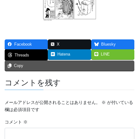
つなぐいし １
つなぐいし ２
つなぐいし ３
Facebook
X
Bluesky
本棚～bookshelf～
Hatena
LINE
Threads
東京勝負旅行
Copy
炎上同窓会
コメントを残す
短編マンガ！！！
4p漫画・最強の先輩
メールアドレスが公開されることはありません。
※
が付いている
欄は必須項目です
ステージ
コメント
※
スマホ契約体験記 まとめ（エッセイ漫画）
トリガー２０１９