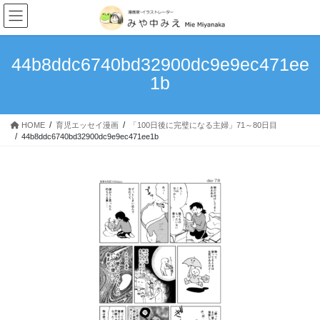
我が家のキングダム史
コ
ナ
ン
ビ
次男・・・。
テ
ゲ
ン
ー
44b8ddc6740bd32900dc9e9ec471ee
理想と現実…育児はやっぱ大変
ツ
シ
1b
へ
ョ
甘えっ子長男
ス
ン
キ
に
赤子からのクセ
HOME
育児エッセイ漫画
「100日後に完璧になる主婦」71～80日目
ッ
移
44b8ddc6740bd32900dc9e9ec471ee1b
プ
動
食いしん坊万歳！
「100日後に完璧になる主婦」1~10日目
読み切りマンガ
4丁目の宇宙人～宇宙警察アンバラン～
MoonlightBlue
つなぐいし