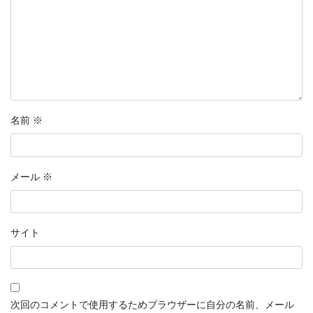
分岐点
恋愛マンガ・きみの想い出
話そう、君と
鉄血のサンタクロース
名前
※
【短編マンガ】推しカード
ラッキーヘアー山田
メール
※
花明かり
連載形式マンガ
サイト
連載形式漫画
ちこちゃんとともだち
次回のコメントで使用するためブラウザーに自分の名前、メール