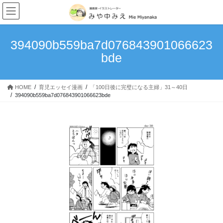
我が家のキングダム史
コ
ナ
ン
ビ
次男・・・。
テ
ゲ
ン
ー
394090b559ba7d076843901066623
理想と現実…育児はやっぱ大変
ツ
シ
bde
へ
ョ
甘えっ子長男
ス
ン
キ
に
赤子からのクセ
HOME
育児エッセイ漫画
「100日後に完璧になる主婦」31～40日
ッ
移
394090b559ba7d076843901066623bde
プ
動
食いしん坊万歳！
「100日後に完璧になる主婦」1~10日目
読み切りマンガ
4丁目の宇宙人～宇宙警察アンバラン～
MoonlightBlue
つなぐいし