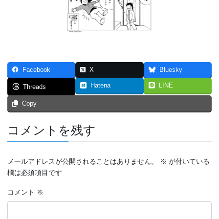
つなぐいし １
つなぐいし ２
つなぐいし ３
Facebook
X
Bluesky
本棚～bookshelf～
Hatena
LINE
Threads
東京勝負旅行
Copy
炎上同窓会
コメントを残す
短編マンガ！！！
4p漫画・最強の先輩
メールアドレスが公開されることはありません。
※
が付いている
欄は必須項目です
ステージ
コメント
※
スマホ契約体験記 まとめ（エッセイ漫画）
トリガー２０１９