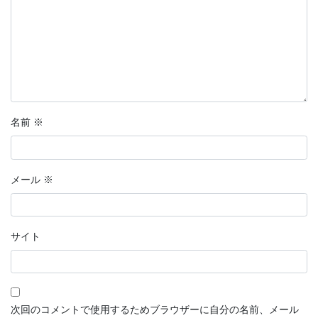
分岐点
恋愛マンガ・きみの想い出
話そう、君と
鉄血のサンタクロース
名前
※
【短編マンガ】推しカード
ラッキーヘアー山田
メール
※
花明かり
連載形式マンガ
サイト
連載形式漫画
ちこちゃんとともだち
次回のコメントで使用するためブラウザーに自分の名前、メール