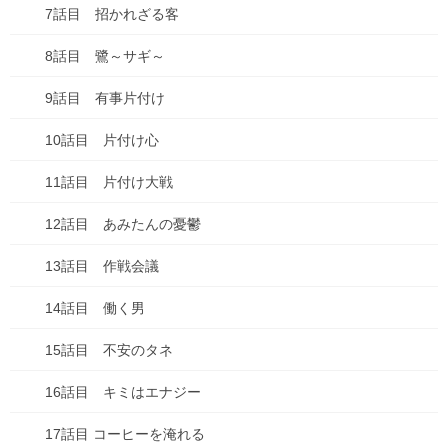
7話目 招かれざる客
8話目 鷺～サギ～
9話目 有事片付け
10話目 片付け心
11話目 片付け大戦
12話目 あみたんの憂鬱
13話目 作戦会議
14話目 働く男
15話目 不安のタネ
16話目 キミはエナジー
17話目 コーヒーを淹れる