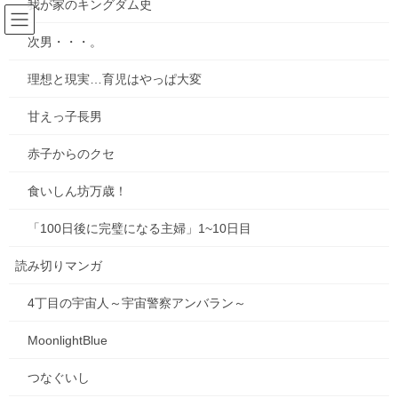
我が家のキングダム史
コ
ナ
ン
ビ
次男・・・。
テ
ゲ
ン
ー
「100日後に完璧になる主婦」31～
理想と現実…育児はやっぱ大変
ツ
シ
40日
へ
ョ
甘えっ子長男
ス
ン
キ
に
赤子からのクセ
HOME
育児エッセイ漫画
「100日後に完璧になる主婦」31～40日
ッ
移
プ
動
食いしん坊万歳！
Twitter毎日掲載漫画。2020年の最大の挑戦でした…。
しんどい時はゆっくりしようぜ、主婦のみんな！！！
「100日後に完璧になる主婦」1~10日目
読み切りマンガ
4丁目の宇宙人～宇宙警察アンバラン～
MoonlightBlue
つなぐいし