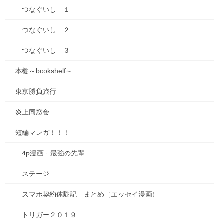
つなぐいし １
つなぐいし ２
つなぐいし ３
本棚～bookshelf～
東京勝負旅行
炎上同窓会
短編マンガ！！！
4p漫画・最強の先輩
ステージ
スマホ契約体験記 まとめ（エッセイ漫画）
トリガー２０１９