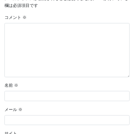
欄は必須項目です
分岐点
コメント
※
恋愛マンガ・きみの想い出
話そう、君と
鉄血のサンタクロース
【短編マンガ】推しカード
ラッキーヘアー山田
花明かり
名前
※
連載形式マンガ
メール
※
連載形式漫画
ちこちゃんとともだち
サイト