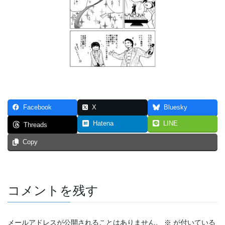
つなぐいし １
つなぐいし ２
つなぐいし ３
本棚～bookshelf～
東京勝負旅行
Facebook
X
Bluesky
炎上同窓会
Hatena
LINE
Threads
短編マンガ！！！
Copy
4p漫画・最強の先輩
ステージ
コメントを残す
スマホ契約体験記 まとめ（エッセイ漫画）
トリガー２０１９
メールアドレスが公開されることはありません。
※
が付いている