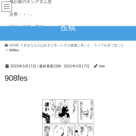
我が家のキングダム史
コ
ナ
ン
ビ
次男・・・。
テ
ゲ
ン
ー
投稿
理想と現実…育児はやっぱ大変
ツ
シ
へ
ョ
甘えっ子長男
ス
ン
HOME
好きなものは好きと言った方が健康に良いと、ライブを見て思った
キ
に
908fes
赤子からのクセ
ッ
移
プ
動
食いしん坊万歳！
2022年3月17日
/ 最終更新日時 :
2022年3月17日
mie
908fes
「100日後に完璧になる主婦」1~10日目
読み切りマンガ
4丁目の宇宙人～宇宙警察アンバラン～
MoonlightBlue
つなぐいし