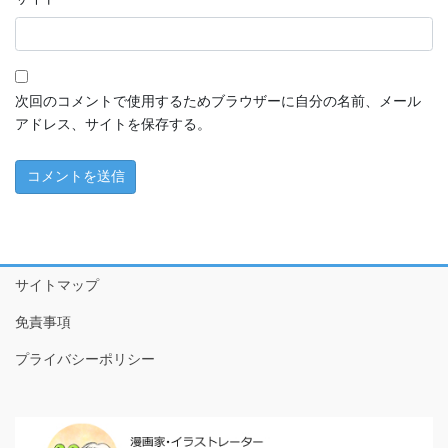
ちこちゃんとともだち特別編～アマビエさんがやってきた！
～
1 ともだちが来た！
次回のコメントで使用するためブラウザーに自分の名前、メール
2 おやつたべたよ
アドレス、サイトを保存する。
3 プールやだなぁ
4 ともだちって
5 こわいもの、あるよね
6 だいじなもの
サイトマップ
免責事項
7 なめなめようかい!?
プライバシーポリシー
8 ♪♫♪
9 おりがみのぼうけんだ！