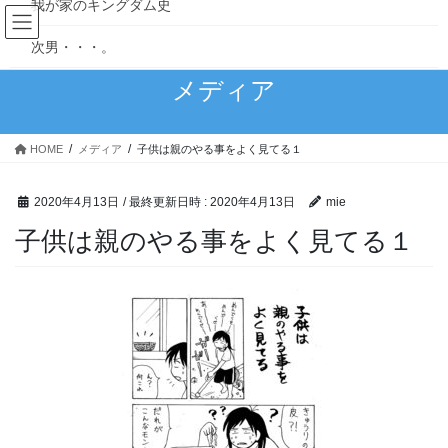
我が家のキングダム史
コ
ナ
ン
ビ
次男・・・。
テ
ゲ
ン
ー
メディア
理想と現実…育児はやっぱ大変
ツ
シ
へ
ョ
甘えっ子長男
ス
ン
HOME
メディア
子供は親のやる事をよく見てる１
キ
に
赤子からのクセ
ッ
移
プ
動
2020年4月13日
/ 最終更新日時 :
2020年4月13日
mie
食いしん坊万歳！
子供は親のやる事をよく見てる１
「100日後に完璧になる主婦」1~10日目
読み切りマンガ
4丁目の宇宙人～宇宙警察アンバラン～
MoonlightBlue
つなぐいし