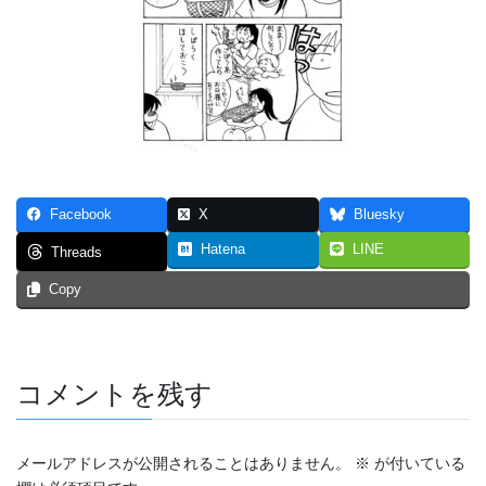
つなぐいし １
つなぐいし ２
つなぐいし ３
本棚～bookshelf～
東京勝負旅行
Facebook
X
Bluesky
炎上同窓会
Hatena
LINE
Threads
Copy
短編マンガ！！！
4p漫画・最強の先輩
ステージ
コメントを残す
スマホ契約体験記 まとめ（エッセイ漫画）
メールアドレスが公開されることはありません。
※
が付いている
トリガー２０１９