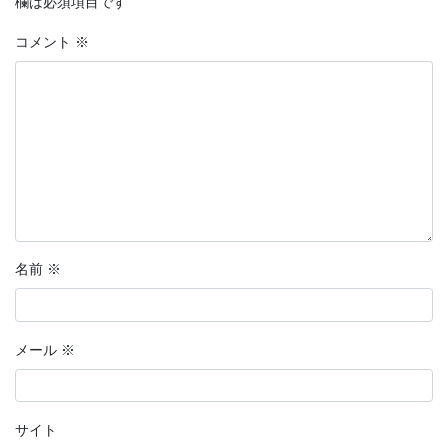
欄は必須項目です
分岐点
コメント
※
恋愛マンガ・きみの想い出
話そう、君と
鉄血のサンタクロース
【短編マンガ】推しカード
ラッキーヘアー山田
名前
※
花明かり
連載形式マンガ
メール
※
連載形式漫画
ちこちゃんとともだち
サイト