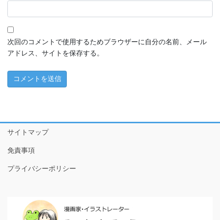
ちこちゃんとともだち特別編～アマビエさんがやってきた！
～
1 ともだちが来た！
次回のコメントで使用するためブラウザーに自分の名前、メール
アドレス、サイトを保存する。
2 おやつたべたよ
3 プールやだなぁ
4 ともだちって
5 こわいもの、あるよね
サイトマップ
6 だいじなもの
免責事項
7 なめなめようかい!?
プライバシーポリシー
8 ♪♫♪
9 おりがみのぼうけんだ！