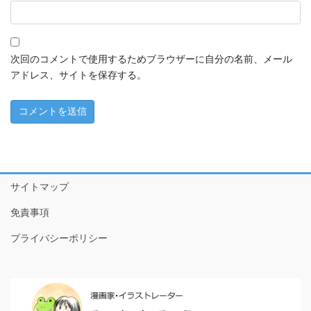
ちこちゃんとともだち特別編～アマビエさんがやってきた！
～
1 ともだちが来た！
次回のコメントで使用するためブラウザーに自分の名前、メール
アドレス、サイトを保存する。
2 おやつたべたよ
3 プールやだなぁ
4 ともだちって
5 こわいもの、あるよね
サイトマップ
6 だいじなもの
免責事項
7 なめなめようかい!?
プライバシーポリシー
8 ♪♫♪
9 おりがみのぼうけんだ！