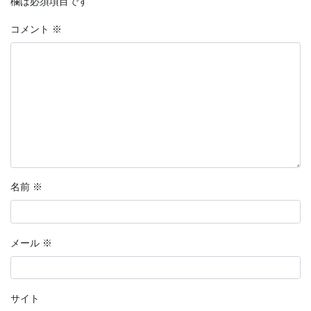
欄は必須項目です
分岐点
コメント
※
恋愛マンガ・きみの想い出
話そう、君と
鉄血のサンタクロース
【短編マンガ】推しカード
ラッキーヘアー山田
名前
※
花明かり
連載形式マンガ
メール
※
連載形式漫画
ちこちゃんとともだち
サイト