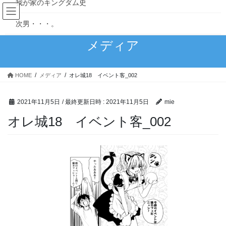
我が家のキングダム史
コ
ナ
ン
ビ
次男・・・。
テ
ゲ
ン
ー
メディア
理想と現実…育児はやっぱ大変
ツ
シ
へ
ョ
甘えっ子長男
ス
ン
HOME
メディア
オレ城18 イベント客_002
キ
に
赤子からのクセ
ッ
移
プ
動
2021年11月5日
/ 最終更新日時 :
2021年11月5日
mie
食いしん坊万歳！
オレ城18 イベント客_002
「100日後に完璧になる主婦」1~10日目
読み切りマンガ
4丁目の宇宙人～宇宙警察アンバラン～
MoonlightBlue
つなぐいし