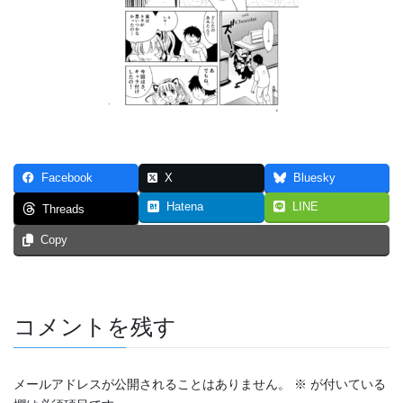
つなぐいし １
つなぐいし ２
つなぐいし ３
本棚～bookshelf～
東京勝負旅行
Facebook
X
Bluesky
炎上同窓会
Hatena
LINE
Threads
Copy
短編マンガ！！！
4p漫画・最強の先輩
ステージ
コメントを残す
スマホ契約体験記 まとめ（エッセイ漫画）
メールアドレスが公開されることはありません。
※
が付いている
トリガー２０１９