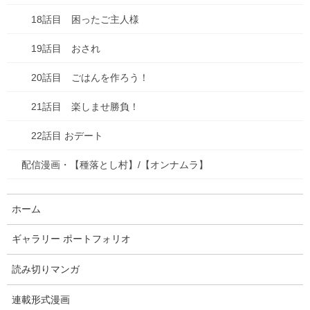
18話目 困ったご主人様
2話目 食べる
19話目 おされ
3話目 カネを使う
20話目 ごはんを作ろう！
4話目 こわい こわい きもち こわい
5話目 オレとねことあみたんと
21話目 楽しませ勝負！
6話目 あぶらっぽいモテ
22話目 おデート
7話目 招かれざる客
配信漫画・【種落とし村】/【オンナムラ】
8話目 鷺～サギ～
ホーム
9話目 有事片付け
ギャラリー ポートフォリオ
10話目 片付け心
読み切りマンガ
11話目 片付け大戦
連載形式漫画
12話目 あみたんの憂鬱