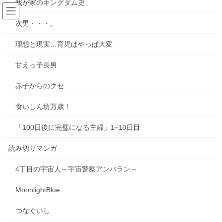
我が家のキングダム史
コ
ナ
ン
ビ
次男・・・。
テ
ゲ
ン
ー
32 さくら おはなみ ゲーリーちゃ
理想と現実…育児はやっぱ大変
ツ
シ
ん
へ
ョ
甘えっ子長男
ス
ン
キ
に
赤子からのクセ
HOME
連載形式漫画
ちこちゃんとともだち
ッ
移
32 さくら おはなみ ゲーリーちゃん
プ
動
食いしん坊万歳！
「100日後に完璧になる主婦」1~10日目
読み切りマンガ
4丁目の宇宙人～宇宙警察アンバラン～
MoonlightBlue
つなぐいし