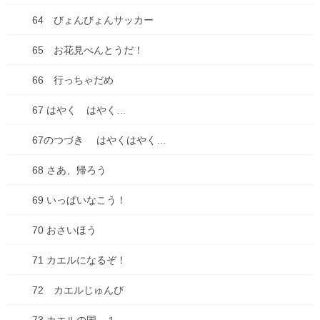
46 なつやすみのこうさく
64 びょんびょんサッカー
47 秋をさがそう！
65 お花見べんとうだ！
48 くりひろいだ！
66 行っちゃだめ
49 よわくないんだよ
67 はやく はやく…
50 みかん 大きくなあれ
67のつづき はやくはやく…
51 おたから たくさん
68 さあ、帰ろう
52 いろ、いろいろ
69 いっぱいなこう！
53 ツリーをかざろう！
70 おさいほう
54 そろそろ冬眠
71 カエルになるぞ！
55 みんなでおやつ！
72 カエルじゅんび
56 おいしいふくろ