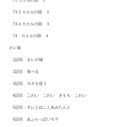
73 カエルの国 １
57 また、会おうね
73-2 カエルの国 ２
58 おいしいゆめ
73-3 カエルの国 ３
59 みかんがドン！
74 カエルの国 ４
60 だだだだいこんだ！
オレ城
61 おはよう 春だよ！
62 おはよう忍者
1話目 オレの城
63 お花見えんそく 野球だよ！
2話目 食べる
64 びょんびょんサッカー
3話目 カネを使う
65 お花見べんとうだ！
4話目 こわい こわい きもち こわい
66 行っちゃだめ
5話目 オレとねことあみたんと
67 はやく はやく…
6話目 あぶらっぽいモテ