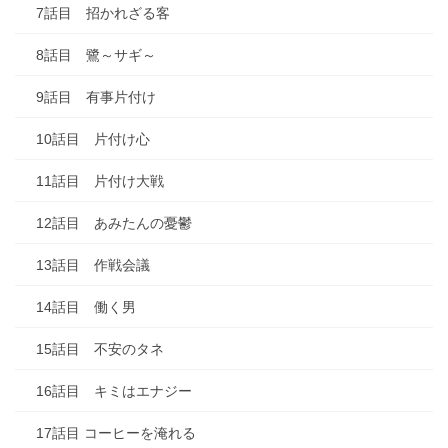
7話目 招かれざる客
8話目 鷺～サギ～
9話目 有事片付け
10話目 片付け心
11話目 片付け大戦
12話目 あみたんの憂鬱
13話目 作戦会議
14話目 働く男
15話目 不安のタネ
16話目 キミはエナジー
17話目 コーヒーを淹れる