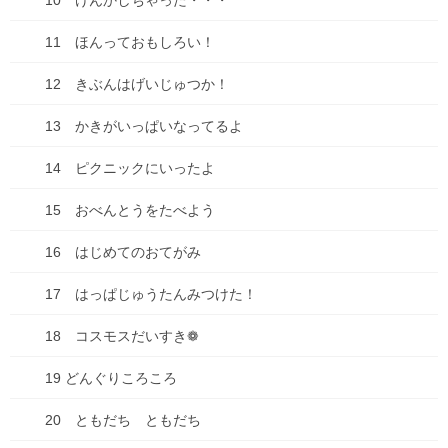
10 けんかしちゃった・・・
11 ほんっておもしろい！
12 きぶんはげいじゅつか！
13 かきがいっぱいなってるよ
14 ピクニックにいったよ
15 おべんとうをたべよう
16 はじめてのおてがみ
17 はっぱじゅうたんみつけた！
連載形式漫画
18 コスモスだいすき❁
ちこちゃんとともだち
19 どんぐりころころ
ちこちゃんとともだち特別編～アマビエさんがやって
きた！～
20 ともだち ともだち