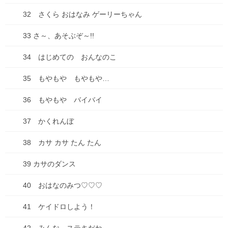
12 きぶんはげいじゅつか！
32 さくら おはなみ ゲーリーちゃん
13 かきがいっぱいなってるよ
33 さ～、あそぶぞ～!!
14 ピクニックにいったよ
34 はじめての おんなのこ
15 おべんとうをたべよう
35 もやもや もやもや…
16 はじめてのおてがみ
36 もやもや バイバイ
17 はっぱじゅうたんみつけた！
37 かくれんぼ
18 コスモスだいすき❁
38 カサ カサ たん たん
19 どんぐりころころ
20 ともだち ともだち
39 カサのダンス
21 クッキーだいすき
40 おはなのみつ♡♡♡
22 ねむいの ねむい…
41 ケイドロしよう！
23 おしらせ