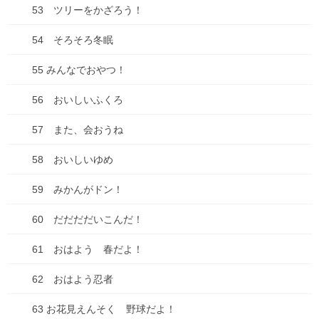
53 ツリーをかざろう！
35 もやもや もやもや…
54 そろそろ冬眠
36 もやもや バイバイ
55 みんなでおやつ！
37 かくれんぼ
56 おいしいふくろ
38 カサ カサ たん たん
57 また、会おうね
39 カサのダンス
58 おいしいゆめ
40 おはなのみつ♡♡♡
41 ケイドロしよう！
59 みかんがドン！
42 みんな ステキだね
60 だだだだいこんだ！
43 うみって なあに？
61 おはよう 春だよ！
44 かいすいよく
62 おはよう忍者
45 うみのともだち
63 お花見えんそく 野球だよ！