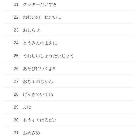
1 ともだちが来た！
21 クッキーだいすき
2 おやつたべたよ
22 ねむいの ねむい…
3 プールやだなぁ
23 おしらせ
4 ともだちって
24 とうみんのまえに
5 こわいもの、あるよね
25 うれしいしょうたいじょう
6 だいじなもの
26 あそびにいくよ!!
7 なめなめようかい!?
27 おちゃのじかん
8 ♪♫♪
28 げんきでいてね
9 おりがみのぼうけんだ！
29 ふゆ
10 けんかしちゃった・・・
30 もうすぐはるだよ
11 ほんっておもしろい！
31 おめざめ