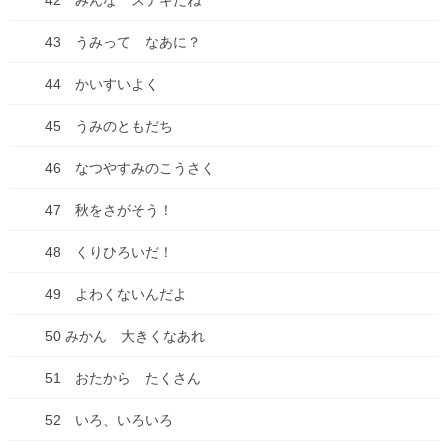
42 みんな ステキだね
24 とうみんのまえに
43 うみって なあに？
25 うれしいしょうたいじょう
44 かいすいよく
26 あそびにいくよ!!
45 うみのともだち
27 おちゃのじかん
46 なつやすみのこうさく
28 げんきでいてね
47 秋をさがそう！
29 ふゆ
48 くりひろいだ！
30 もうすぐはるだよ
49 よわくないんだよ
31 おめざめ
50 みかん 大きくなあれ
32 さくら おはなみ ゲーリーちゃん
51 おたから たくさん
33 さ～、あそぶぞ～!!
52 いろ、いろいろ
34 はじめての おんなのこ