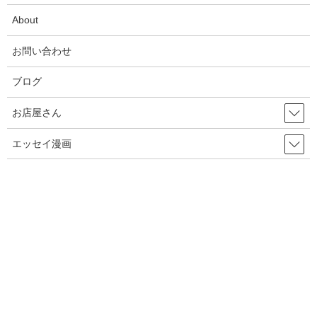
13話目 作戦会議
About
14話目 働く男
お問い合わせ
15話目 不安のタネ
ブログ
16話目 キミはエナジー
お店屋さん
17話目 コーヒーを淹れる
エッセイ漫画
18話目 困ったご主人様
19話目 おされ
20話目 ごはんを作ろう！
21話目 楽しませ勝負！
22話目 おデート
配信漫画・【種落とし村】/【オンナムラ】