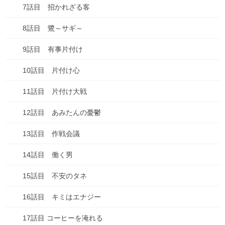
67のつづき はやくはやく…
7話目 招かれざる客
68 さあ、帰ろう
8話目 鷺～サギ～
69 いっぱいなこう！
9話目 有事片付け
70 おさいほう
10話目 片付け心
71 カエルになるぞ！
11話目 片付け大戦
72 カエルじゅんび
12話目 あみたんの憂鬱
73 カエルの国 １
13話目 作戦会議
73-2 カエルの国 ２
14話目 働く男
73-3 カエルの国 ３
15話目 不安のタネ
74 カエルの国 ４
16話目 キミはエナジー
オレ城
17話目 コーヒーを淹れる
1話目 オレの城