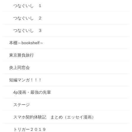
つなぐいし １
つなぐいし ２
つなぐいし ３
本棚～bookshelf～
東京勝負旅行
炎上同窓会
短編マンガ！！！
4p漫画・最強の先輩
ステージ
スマホ契約体験記 まとめ（エッセイ漫画）
トリガー２０１９